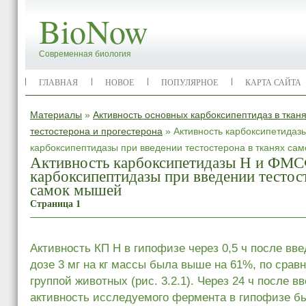
BioNow
Современная биология
ГЛАВНАЯ
НОВОЕ
ПОПУЛЯРНОЕ
КАРТА САЙТА
Материалы
»
Активность основных карбоксипептидаз в тка
тестостерона и прогестерона
» Активность карбоксипетида
карбоксипептидазы при введении тестостерона в тканях са
Активность карбоксипетидазы Н и ФМ
карбоксипептидазы при введении тестос
самок мышей
Страница 1
Активность КП Н в гипофизе через 0,5 ч после вве
дозе 3 мг на кг массы была выше на 61%, по срав
группой животных (рис. 3.2.1). Через 24 ч после в
активность исследуемого фермента в гипофизе бы