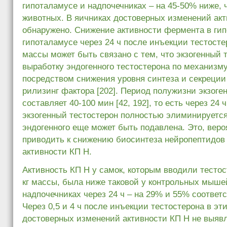
гипоталамусе и надпочечниках – на 45-50% ниже, 
животных. В яичниках достоверных изменений акт
обнаружено. Снижение активности фермента в ги
гипоталамусе через 24 ч после инъекции тестостер
массы может быть связано с тем, что экзогенный 
выработку эндогенного тестостерона по механизм
посредством снижения уровня синтеза и секреции
рилизинг фактора [202]. Период полужизни экзоге
составляет 40-100 мин [42, 192], то есть через 24 
экзогенный тестостерон полностью элиминируется,
эндогенного еще может быть подавлена. Это, веро
приводить к снижению биосинтеза нейропептидов
активности КП H.
Активность КП Н у самок, которым вводили тестост
кг массы, была ниже таковой у контрольных мыше
надпочечниках через 24 ч – на 29% и 55% соответст
Через 0,5 и 4 ч после инъекции тестостерона в эт
достоверных изменений активности КП Н не выявл