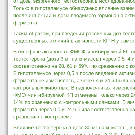
от дозы экзогенного тестостерона в исследованно
Только в гипоталамусе обнаружено влияние взаи
после инъекции и дозы вводимого гормона на акт
фермента.
Таким образом, при введении различных доз тест
существенных отличий в активности КП Н у самок
В гипофизе активность ФМСФ-ингибируемой КП п
тестостерона (доза 3 мг на кг массы) через 0,5, 4 
соответственно на 28, 61 и 59%, по сравнению с ко
В гипоталамусе через 0,5 ч после введения актив
фермента не изменялась, а через 4 и 24 ч была н
контрольных животных. В надпочечниках изменени
ФМСФ-ингибируемой КП отмечены только через 24
14% по сравнению с контрольными самками. В яич
фермента через 0,5 и 24 ч была соответственно на
сравнению с контролем.
Влияние тестостерона в дозе 30 мг на кг массы, в
таковым в дозе 3 мг на кг массы (рис. 3.2.4). При 