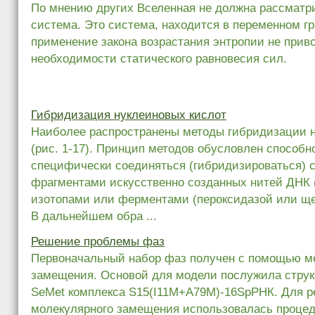
По мнению других Вселенная не должна рассматри
система. Это система, находится в переменном г
применение закона возрастания энтропии не приво
необходимости статического равновесия сил.
Гибридизация нуклеиновых кислот
Наиболее распространены методы гибридизации 
(рис. 1-17). Принцип методов обусловлен способ
специфически соединяться (гибридизироваться) 
фрагментами искусственно созданных нитей ДНК 
изотопами или ферментами (пероксидазой или щ
В дальнейшем обра ...
Решение проблемы фаз
Первоначальный набор фаз получен с помощью м
замещения. Основой для модели послужила структ
SeMet комплекса S15(I11M+A79M)-16SрРНК. Для 
молекулярного замещения использовалась проце