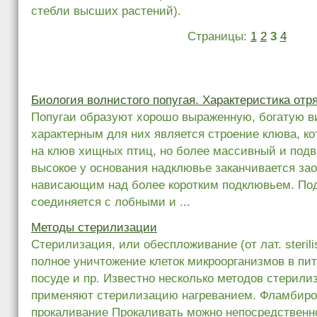
стебли высших растений).
Страницы:
1
2
3
4
Биология волнистого попугая. Характеристика отр
Попугаи образуют хорошо выраженную, богатую в
характерным для них является строение клюва, к
на клюв хищных птиц, но более массивный и под
высокое у основания надклювье заканчивается за
нависающим над более коротким подклювьем. По
соединяется с лобными и ...
Методы стерилизации
Стерилизация, или обеспложивание (от лат. sterili
полное уничтожение клеток микроорганизмов в пи
посуде и пр. Известно несколько методов стерили
применяют стерилизацию нагреванием. Фламбиро
прокаливание Прокаливать можно непосредственн