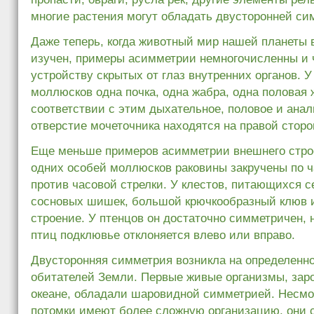
многие растения могут обладать двусторонней си
Даже теперь, когда животный мир нашей планеты 
изучен, примеры асимметрии немногочисленны и ч
устройству скрытых от глаз внутренних органов. 
моллюсков одна почка, одна жабра, одна половая 
соответствии с этим дыхательное, половое и анал
отверстие мочеточника находятся на правой сторо
Еще меньше примеров асимметрии внешнего стро
одних особей моллюсков раковины закручены по ч
против часовой стрелки. У клестов, питающихся 
сосновых шишек, большой крючкообразный клюв и
строение. У птенцов он достаточно симметричен, 
птиц подклювье отклоняется влево или вправо.
Двусторонняя симметрия возникла на определенн
обитателей Земли. Первые живые организмы, за
океане, обладали шаровидной симметрией. Несмот
потомки имеют более сложную организацию, они 