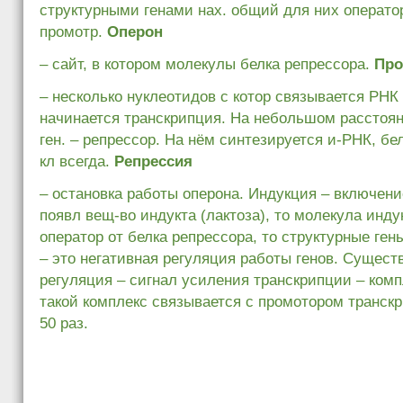
структурными генами нах. общий для них операто
промотр.
Оперон
– сайт, в котором молекулы белка репрессора.
Про
– несколько нуклеотидов с котор связывается РНК
начинается транскрипция. На небольшом расстоян
ген. – репрессор. На нём синтезируется и-РНК, бе
кл всегда.
Репрессия
– остановка работы оперона. Индукция – включение
появл вещ-во индукта (лактоза), то молекула инд
оператор от белка репрессора, то структурные ген
– это негативная регуляция работы генов. Сущест
регуляция – сигнал усиления транскрипции – комп
такой комплекс связывается с промотором транск
50 раз.