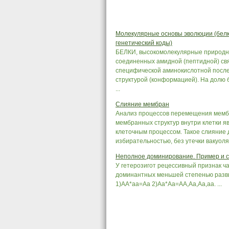
Молекулярные основы эволюции (белк
генетический коды)
БЕЛКИ, высокомолекулярные природны
соединенных амидной (пептидной) с
специфической аминокислотной посл
структурой (конформацией). На долю 
...
Слияние мембран
Анализ процессов перемещения мембр
мембранных структур внутри клетки 
клеточным процессом. Такое слияние 
избирательностью, без утечки вакуоля
Неполное доминирование. Пример и 
У гетерозигот рецессивный признак ча
доминантных меньшей степенью развит
1)АА*аа=Аа 2)Аа*Аа=АА,Аа,Аа,аа. ...