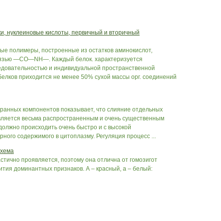
и, нуклеиновые кислоты, первичный и вторичный
е полимеры, построенные из остатков аминокислот,
вязью —СО—NH—. Каждый белок. характеризуется
едовательностью и индивидуальной пространственной
белков приходится не менее 50% сухой массы орг. соединений
анных компонентов показывает, что слияние отдельных
является весьма распространенным и очень существенным
должно происходить очень быстро и с высокой
рного содержимого в цитоплазму. Регуляция процесс ...
схема
стично проявляется, поэтому она отлична от гомозигот
ия доминантных признаков. А – красный, а – белый: