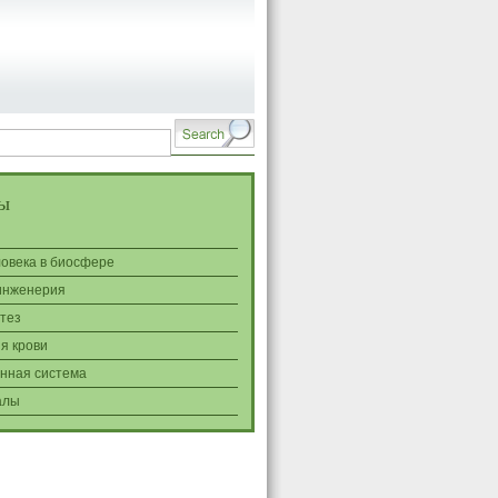
ы
ловека в биосфере
инженерия
тез
я крови
нная система
алы