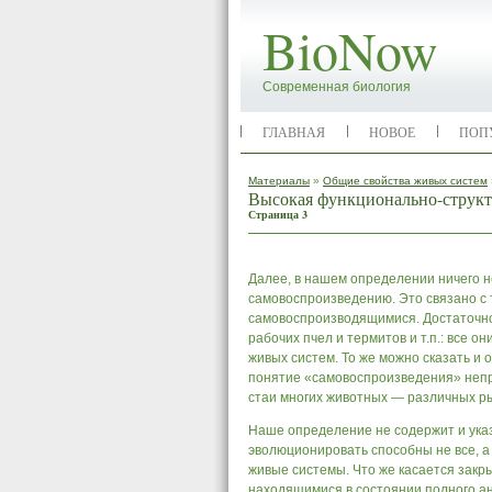
BioNow
Современная биология
ГЛАВНАЯ
НОВОЕ
ПОП
Материалы
»
Общие свойства живых систем
Высокая функционально-структ
Страница 3
Далее, в нашем определении ничего н
самовоспроизведению. Это связано с 
самовоспроизводящимися. Достаточно
рабочих пчел и термитов и т.п.: все
живых систем. То же можно сказать и 
понятие «самовоспроизведения» непр
стаи многих животных — различных рыб
Наше определение не содержит и указ
эволюционировать способны не все, 
живые системы. Что же касается закр
находящимися в состоянии полного ана