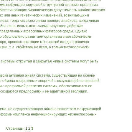
орме нефункционирующей структурной системы организма.
беспечивающих биологическую допустимость анабиотических
ех или иных генетических изменений, возникающих в
еза, тогда как в состоянии полного анабиоза, когда живая
собна лишь испытывать элиминирующее действие
определенных агрессивных факторов среды. Однако
о обусловлено развитием организма в метаболически
оря, процесс эволюции как таковой всегда ограничен
ни, т. е. свойствен не всем, а только метаболически
 системы открытая и закрытая живые системы могут быть
ески активная живая система, существующая на основе
го обмена веществом и энергией с окружающей ее внешней
вии с программой развития системы, обеспечиваются ее
 создаются предпосылки к ее адаптивной эволюции.
тема, не осуществляющая обмена веществом с окружающей
в форме комплекса нефункционирующих жизнеспособных
Страницы:
1
2
3