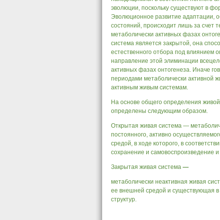
эволюции, поскольку существуют в ф
Эволюционное развитие адаптации, о
состояний, происходит лишь за счет т
метаболически активных фазах онтоген
система является закрытой, она спо
естественного отбора под влиянием 
направление этой элиминации всецел
активных фазах онтогенеза. Иначе гов
периодами метаболически активной жиз
активным живым системам.
На основе общего определения живой
определены следующим образом.
Открытая живая система — метаболич
постоянного, активно осуществляемо
средой, в ходе которого, в соответст
сохранение и самовоспроизведение и
Закрытая живая система
—
метаболически неактивная живая сис
ее внешней средой и существующая 
структур.