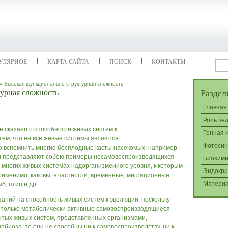
УЛЯРНОЕ
КАРТА САЙТА
ПОИСК
КОНТАКТЫ
» Высокая функционально-структурная сложность
урная сложность
Раздел
Главная
Роль че
е сказано о способности живых систем к
Генная 
тем, что не все живые системы являются
Фотосин
 вспомнить многие бесплодные касты насекомых, например
 они представляют собою примеры несамовоспроизводящихся
Биохими
о многих живых системах надорганизмеииого уровня, к которым
Эндокри
именимо, каковы, в частности, временные, миграционные
Матери
, птиц и др.
аний на способность живых систем к эволюции, поскольку
а только метаболически активные самовоспроизводящиеся
ытых живых систем, представленных организмами,
биоза, то они не способны ни к самовоспроизводству, ни к