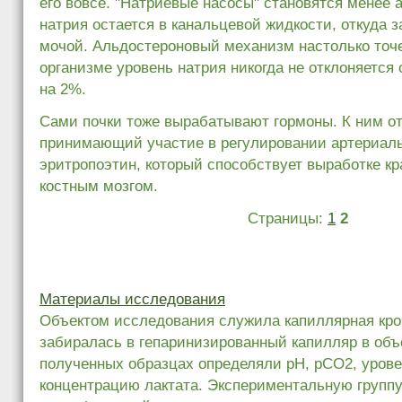
его вовсе. "Натриевые насосы" становятся менее
натрия остается в канальцевой жидкости, откуда 
мочой. Альдостероновый механизм настолько точе
организме уровень натрия никогда не отклоняется
на 2%.
Сами почки тоже вырабатывают гормоны. К ним от
принимающий участие в регулировании артериаль
эритропоэтин, который способствует выработке к
костным мозгом.
Страницы:
1
2
Материалы исследования
Объектом исследования служила капиллярная кров
забиралась в гепаринизированный капилляр в объ
полученных образцах определяли рН, рСО2, урове
концентрацию лактата. Экспериментальную групп