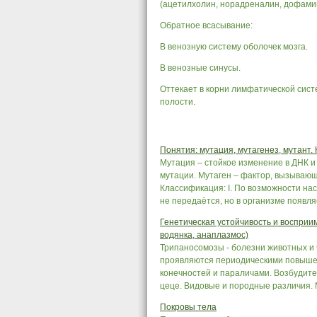
(ацетилхолин, норадреналин, дофамин
Обратное всасывание:
В венозную систему оболочек мозга.
В венозные синусы.
Оттекает в корни лимфатической сист
полости.
Понятия: мутация, мутагенез, мутант
Мутация – стойкое изменение в ДНК и
мутации. Мутаген – фактор, вызывающ
Классификация: І. По возможности нас
не передаётся, но в организме появляе
Генетическая устойчивость и восприи
водянка, анаплазмос)
Трипаносомозы - болезни животных и
проявляются периодическими повышен
конечностей и параличами. Возбудите
цеце. Видовые и породные различия. 
Покровы тела