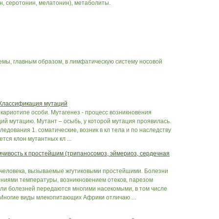
, серотонин, мелатонин), метаболиты.
емы, главным образом, в лимфатическую систему носовой
. Классификация мутаций
 кариотипе особи. Мутагенез - процесс возникновения
ий мутацию. Мутант – осыбь, у которой мутация проявилась.
ледования 1. соматические, возник в кл тела и по наследству
тся клон мутантных кл ...
мчивость к простейшим (трипаносомоз, эймериоз, сердечная
 человека, вызываемые жгутиковыми простейшими. Болезни
иями температуры, возникновением отеков, парезом
ли болезней передаются многими насекомыми, в том числе
Многие виды млекопитающих Африки отличаю ...