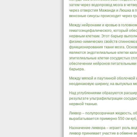
затем через водопровод мозга в четв
через отверстия Мажанди и Люшка в п
венозные синусы происходит через гр
Между нейронами и кровью в головном
гематоэнцефалического, который обес
нервным клеткам. Этот барьер выполн
физико-химических свойств спинномоз
функционирования ткани мозга. Основ
являются эндотелиальные клетки кап
эпителиальные клетки сосудистых спл
обеспечении нейронов питательными 
барьера.
Между мягкой и паутинной оболочкой 
неодинаковую ширину, на выпуклых м
Над углублениями образуются расшир
результате ультрафильтрации сосудис
нервной тканью.
Ликвор – полупрозрачная жидкость, объ
вырабатывается примерно 550 см куб,
Назначение ликвора – играет роль вод
ликвор принимает участие в обмене ве