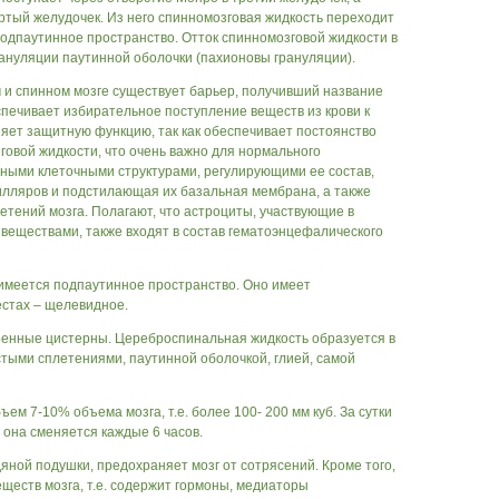
ертый желудочек. Из него спинномозговая жидкость переходит
одпаутинное пространство. Отток спинномозговой жидкости в
ануляции паутинной оболочки (пахионовы грануляции).
 и спинном мозге существует барьер, получивший название
печивает избирательное поступление веществ из крови к
яет защитную функцию, так как обеспечивает постоянство
говой жидкости, что очень важно для нормального
ными клеточными структурами, регулирующими ее состав,
илляров и подстилающая их базальная мембрана, а также
етений мозга. Полагают, что астроциты, участвующие в
веществами, также входят в состав гематоэнцефалического
имеется подпаутинное пространство. Оно имеет
естах – щелевидное.
енные цистерны. Цереброспинальная жидкость образуется в
тыми сплетениями, паутинной оболочкой, глией, самой
ем 7-10% объема мозга, т.е. более 100- 200 мм куб. За сутки
 она сменяется каждые 6 часов.
яной подушки, предохраняет мозг от сотрясений. Кроме того,
ществ мозга, т.е. содержит гормоны, медиаторы