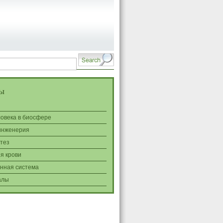
ы
ловека в биосфере
инженерия
тез
я крови
нная система
алы