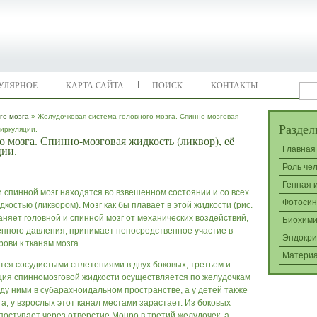
УЛЯРНОЕ
КАРТА САЙТА
ПОИСК
КОНТАКТЫ
го мозга
» Желудочковая система головного мозга. Спинно-мозговая
Раздел
циркуляции.
 мозга. Спинно-мозговая жидкость (ликвор), её
ции.
Главная
Роль че
Генная 
и спинной мозг находятся во взвешенном состоянии и со всех
Фотосин
остью (ликвором). Мозг как бы плавает в этой жидкости (рис.
няет головной и спинной мозг от механических воздействий,
Биохими
пного давления, принимает непосредственное участие в
Эндокри
ови к тканям мозга.
Матери
ся сосудистыми сплетениями в двух боковых, третьем и
ция спинномозговой жидкости осуществляется по желудочкам
ду ними в субарахноидальном пространстве, а у детей также
а; у взрослых этот канал местами зарастает. Из боковых
поступает через отверстие Монро в третий желудочек, а