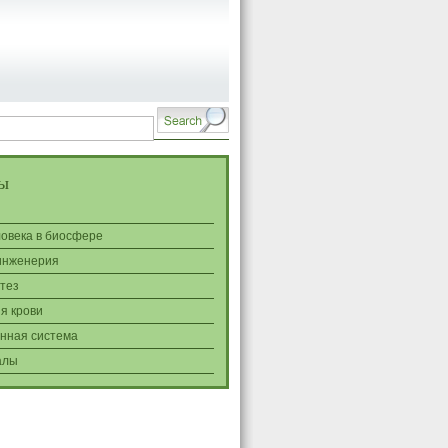
ы
ловека в биосфере
инженерия
тез
я крови
нная система
алы