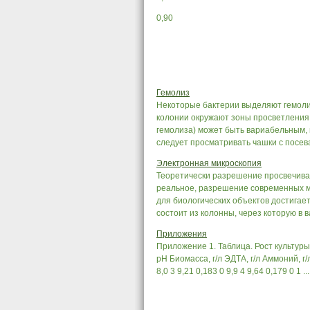
0,90
Гемолиз
Некоторые бактерии выделяют гемол
колонии окружают зоны просветления.
гемолиза) может быть вариабельным, 
следует просматривать чашки с посевам
Электронная микроскопия
Теоретически разрешение просвечиваю
реальное, разрешение современных ми
для биологических объектов достигает
состоит из колонны, через которую в в
Приложения
Приложение 1. Таблица. Рост культуры
рН Биомасса, г/л ЭДТА, г/л Аммоний, г/л
8,0 3 9,21 0,183 0 9,9 4 9,64 0,179 0 1 ...