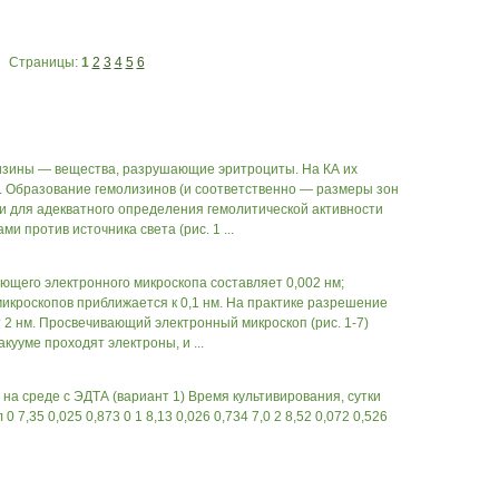
Страницы:
1
2
3
4
5
6
изины — вещества, разрушающие эритроциты. На КА их
 Образование гемолизинов (и соответственно — раз­меры зон
и для адекватного определения гемолитической активности
и против источника света (рис. 1 ...
щего элек­тронного микроскопа составляет 0,002 нм;
кроскопов приближает­ся к 0,1 нм. На практике разрешение
 2 нм. Просвечивающий электронный микроскоп (рис. 1-7)
акууме проходят электроны, и ...
 на среде с ЭДТА (вариант 1) Время культивирования, сутки
 0 7,35 0,025 0,873 0 1 8,13 0,026 0,734 7,0 2 8,52 0,072 0,526