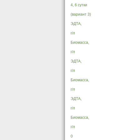
4, 6 сутки
(вариант 3)
ЭДТА,
г/л
Биомасса,
г/л
ЭДТА,
г/л
Биомасса,
г/л
ЭДТА,
г/л
Биомасса,
г/л
0