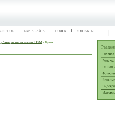
УЛЯРНОЕ
КАРТА САЙТА
ПОИСК
КОНТАКТЫ
 у бактериального штамма LPM-4
» Время
Раздел
Главная
Роль че
Генная 
Фотосин
Биохими
Эндокри
Матери