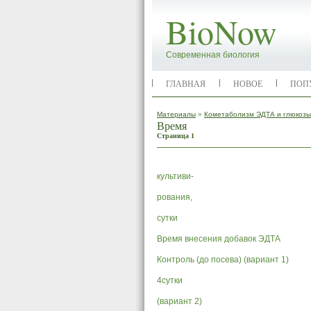
BioNow
Современная биология
ГЛАВНАЯ
НОВОЕ
ПОП
Материалы
»
Кометаболизм ЭДТА и глюкозы
Время
Страница 1
культиви-
рования,
сутки
Время внесения добавок ЭДТА
Контроль (до посева) (вариант 1)
4сутки
(вариант 2)