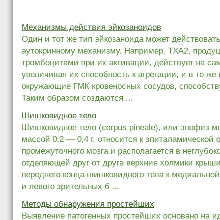
Механизмы действия эйкозаноидов
Один и тот же тип эйкозаноида может действовать
аутокринному механизму. Например, ТХА2, прод
тромбоцитами при их активации, действует на са
увеличивая их способность к агрегации, и в то же
окружающие ГМК кровеносных сосудов, способств
Таким образом создаются ...
Шишковидное тело
Шишковидное тело (corpus pineale), или эпофиз м
массой 0,2 — 0,4 г, относится к эпиталамической 
промежуточного мозга и располагается в неглубок
отделяющей друг от друга верхние холмики крыши
переднего конца шишковидного тела к медиальной
и левого зрительных б ...
Методы обнаружения простейших
Выявление патогенных простейших основано на 