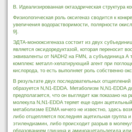
В. Идеализированная октаэдрическая структура к
Физиологическая роль оксигеназ сводится к конкр
увеличения водорастворимости, полярности окисл
9].
ЭДТА-монооксигеназа состоит из двух субъединиц
является оксидоредуктазой, которая переносит в
эквиваленты от NADH2 на FMN, а субъединица А
комплекс металл-хелатирующий агент при поглощ
кислорода, то есть выполняет роль собственно ок
В результате двух последовательных отщеплений
образуется N,N1-EDDA. Метаболизм N,N1-EDDA до
предполагается, что он выглядит как показано на ри
молекула N,N1-EDDA теряет еще один ацетильный
метаболизме EDMA ничего не известно, здесь воз
либо отщепляется последняя ацетильная группа и
этилендиамин, либо происходит разрыв в молеку
образованием глицина и аминоацетальдегида или