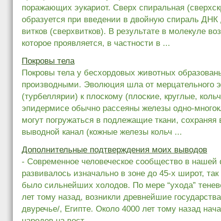
поражающих эукариот. Сверх спиральная (сверхс
образуется при введении в двойную спираль ДНК
витков (сверхвитков). В результате в молекуле во
которое проявляется, в частности в ...
Покровы тела
Покровы тела у бесхордовых животных образован
производными. Эволюция шла от мерцательного 
(турбеллярии) к плоскому (плоские, круглые, коль
эпидермисе обычно рассеяны железы одно-многок
могут погружаться в подлежащие ткани, сохраняя
выводной канал (кожные железы кольч ...
Дополнительные подтверждения моих выводов
- Современное человеческое сообщество в нашей
развивалось изначально в зоне до 45-х широт, так 
было сильнейших холодов. По мере “ухода” тенев
лет тому назад, возникли древнейшие государства
двуречье/, Египте. Около 4000 лет тому назад на
народов на вост ...