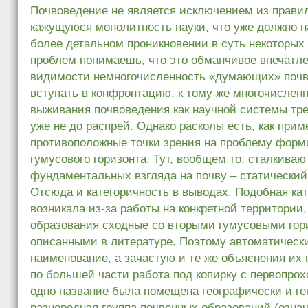
Почвоведение не является исключением из правил
кажущуюся монолитность науки, что уже должно н
более детальном проникновении в суть некоторых
проблем понимаешь, что это обманчивое впечатле
видимости немногочисленность «думающих» почв
вступать в конфронтацию, к тому же многочисле
выживания почвоведения как научной системы тре
уже не до распрей. Однако расколы есть, как при
противоположные точки зрения на проблему форм
гумусового горизонта. Тут, вообщем то, сталкиваю
фундаментальных взгляда на почву – статический
Отсюда и категоричность в выводах. Подобная ка
возникала из-за работы на конкретной территории
образования сходные со вторыми гумусовыми гор
описанными в литературе. Поэтому автоматическ
наименование, а зачастую и те же объяснения их
по большей части работа под копирку с первопрох
одно название была помещена географически и ге
разнородная группа почвенных образований (озна