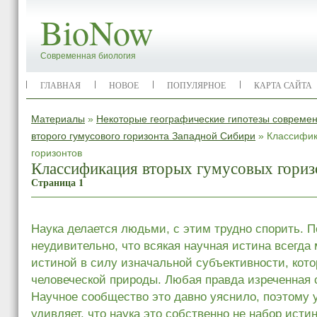
BioNow
Современная биология
ГЛАВНАЯ
НОВОЕ
ПОПУЛЯРНОЕ
КАРТА САЙТА
Материалы
»
Некоторые географические гипотезы совреме
второго гумусового горизонта Западной Сибири
» Классифик
горизонтов
Классификация вторых гумусовых гориз
Страница 1
Наука делается людьми, с этим трудно спорить. 
неудивительно, что всякая научная истина всегда 
истиной в силу изначальной субъективности, кото
человеческой природы. Любая правда изреченная 
Научное сообщество это давно уяснило, поэтому у
удивляет, что наука это собственно не набор исти