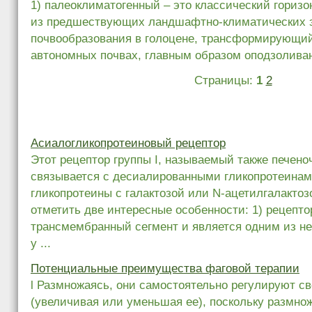
1) палеоклиматогенный – это классический горизон
из предшествующих ландшафтно-климатических э
почвообразования в голоцене, трансформирующийс
автономных почвах, главным образом оподзолива
Страницы:
1
2
Асиалогликопротеиновый рецептор
Этот рецептор группы I, называемый также печен
связывается с десиалированными гликопротеинам
гликопротеины с галактозой или N‑ацетилгалактоз
отметить две интересные особенности: 1) рецепт
трансмембранный сегмент и является одним из не
у ...
Потенциальные преимущества фаговой терапии
l Размножаясь, они самостоятельно регулируют с
(увеличивая или уменьшая ее), поскольку размнож