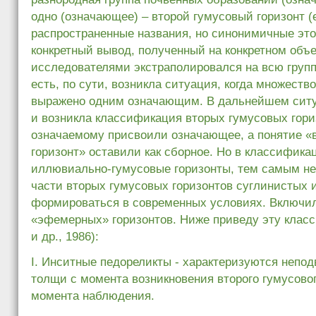
одно (означающее) – второй гумусовый горизонт (
распространенные названия, но синонимичные этому
конкретный вывод, полученный на конкретном объ
исследователями экстраполировался на всю групп
есть, по сути, возникла ситуация, когда множест
выражено одним означающим. В дальнейшем ситу
и возникла классификация вторых гумусовых гори
означаемому присвоили означающее, а понятие «
горизонт» оставили как сборное. Но в классифик
иллювиально-гумусовые горизонты, тем самым не
части вторых гумусовых горизонтов суглинистых 
формироваться в современных условиях. Включи
«эфемерных» горизонтов. Ниже приведу эту клас
и др., 1986):
I. Инситные педореликты - характеризуются непо
толщи с момента возникновения второго гумусовог
момента наблюдения.