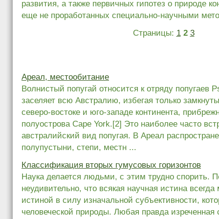
развития, а также первичных гипотез о природе ко
еще не проработанных специально-научными мет
Страницы:
1
2
3
Ареал, местообитание
Волнистый попугай относится к отряду попугаев Ps
заселяет всю Австралию, избегая только замкнут
северо-востоке и юго-западе континента, прибреж
полуострова Cape York.[2] Это наиболее часто в
австралийский вид попугая. В Ареал распростран
полупустыни, степи, местн ...
Классификация вторых гумусовых горизонтов
Наука делается людьми, с этим трудно спорить. 
неудивительно, что всякая научная истина всегда 
истиной в силу изначальной субъективности, кото
человеческой природы. Любая правда изреченная 