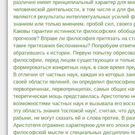
различие имеет принципиальный характер для мн
человеческой деятельности, в том числе и для ф
являются результаты интеллектуальных усилий 
знанием или только мнением, пробой сил, своего 
Каковы гарантии истинности философских обобще
прогнозов? Вправе ли философия притязать на ст
такие притязания беспочвенны? Попробуем ответи
обратившись к истории. Первую попытку обрисова
философии, перед лицом существующих и тольк
формироваться конкретных наук, в свое время пр
В отличии от частных наук, каждая из которых за
своей области явлений, он определил философию 
первопричинах, первопринципах, самых общих на
теоретическая мощь представилась Аристотелю 
возможностями частных наук и вызывала его восх
эту область знания 'госпожой наук', считая, что др
рабыни, не могут сказать ей и слова против. В р
Аристотеля отражено характерное для его эпохи р
философской мысли и специальных дисциплин по