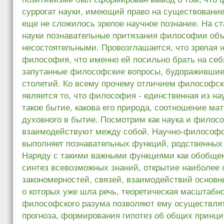
суррогат науки, имеющий право на существование 
еще не сложилось зрелое научное познание. На с
науки познавательные притязания философии об
несостоятельными. Провозглашается, что зрелая н
философия, что именно ей посильно брать на себ
запутанные философские вопросы, будоражившие
столетий. Ко всему прочему отличием философско
является то, что философия - единственная из нау
такое бытие, какова его природа, соотношение ма
духовного в бытие. Посмотрим как наука и филос
взаимодействуют между собой. Научно-философс
выполняет познавательных функций, родственных
Наряду с такими важными функциями как обобщен
синтез всевозможных знаний, открытие наиболее
закономерностей, связей, взаимодействий основн
о которых уже шла речь, теоретическая масштабно
философского разума позволяют ему осуществля
прогноза, формирования гипотез об общих принци