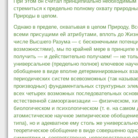
При этом он считал принципиально необходимым
стремиться к предельно полному охвату природны
Природы в целом.
Однако в пределе, охватывая в целом Природу, В
всеми присущими ей атрибутами, вплоть до Жизн
числе Высшего Разума — с бесконечными потен
возможностями), мы по крайней мере в принципе
получить — и действительно получаем! — не толь
универсальное (предельно полное) ключевое науч
обобщение в виде вполне детерминированных вз
периодических систем всевозможных (так называ
производных) фундаментальных структурных эле
всех четырех возможных последовательных основ
естественной самоорганизации — физическом, х
биологическом и психологическом (т. е. на самом
атомистическое научное эмпирическое обобщение
типа), но и адекватное ему столь же универсальн
теоретическое обобщение в виде совершенно одн
симметрии и, соответственно, непосредственно о