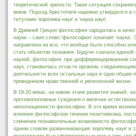
теоретической зрелости. Такая ситуация сохранял
веков. Подход Аристотеля надежно утвердился в
титулами 'королева наук' и 'наука наук'.
В Древней Греции философия зародилась в каче
науки – само слово 'философия' означает 'наука'. 
направлена на все, что вообще было способно ил
стать объектом познания. Будучи сначала единой
наукой, философия, при дифференцированном со
наук, становилась отчасти органом, соединяющим
деятельности всех остальных наук и одно общее п
проводником нравственной и религиозной жизни.
В 19-20 веках, на новом этапе развития знаний, з
противоположные суждения о величии естествозн
неполноценности философии. В это время возник
влияние философское течение позитивизма, пост
сомнение познавательные возможности философии
одним словом развенчивающее 'королеву наук' в 'с
позитивизме был сформирован вывод о том, что 