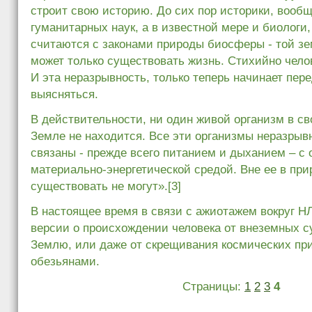
строит свою историю. До сих пор историки, вооб
гуманитарных наук, а в известной мере и биологи,
считаются с законами природы биосферы - той зе
может только существовать жизнь. Стихийно челов
И эта неразрывность, только теперь начинает пер
выясняться.
В действительности, ни один живой организм в с
Земле не находится. Все эти организмы неразрыв
связаны - прежде всего питанием и дыханием – с
материально-энергетической средой. Вне ее в пр
существовать не могут».[3]
В настоящее время в связи с ажиотажем вокруг 
версии о происхождении человека от внеземных 
Землю, или даже от скрещивания космических пр
обезьянами.
Страницы:
1
2
3
4