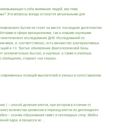
приковывающих к себе внимание людей, как тема
мы? Эти вопросы всегда останутся актуальными для
овеческого бытия не стоит на месте: последние десятилетия
ботками в сфере креационизма, так и новыми научными
 генетического исследования ДНК. Исследований по
ем мире, и, соответственно, есть множество альтернативных
аций и т.п. Третья: обновление фактологической базы
т исключительно быстро, и научные, а также и учебные,
о обобщения, стареют «на глазах».
 современных позиций мыслителей и ученых в сопоставлении
ие ) – способ деления клеток, при котором в отличие от
ние) количества хромосом и переход клеток из диплоидного
мейоз – основа образования гамет и гаплоидных спор. Мейоз
ний ядра, в процессе ко ...