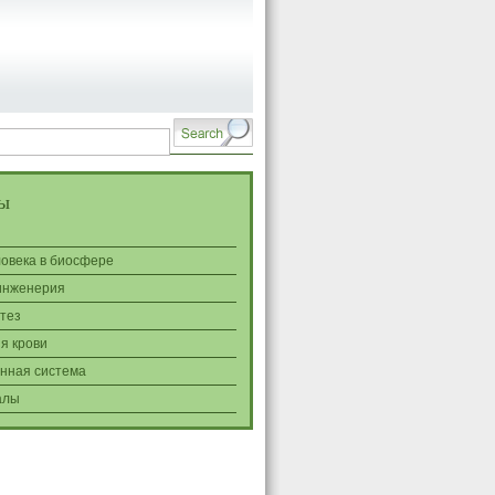
ы
ловека в биосфере
инженерия
тез
я крови
нная система
алы