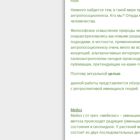
наук.
Немного найдется тем, в такой мере 
антропосоциогенеза. Кто мы? Откуда 
человечества.
Философское осмысление природы чел
охарактеризовались как новыми разра
подходами, в честности, применением
антропосоциогенезу очень много во вс
концепций, альтернативных интерпрет
палеоантропологии сегодня происходи
публикации, претендующие на какие-т
Поэтому актуальной
целью
данной работы представляется обзор
с ретроспективой имеющихся теорий.
Мейоз
Мейоз ( от греч. «мейезис» – уменьшен
митоза происходит редукция (уменьше
состояния в гаплоидное. У растений 
состоит из двух последовательных деле