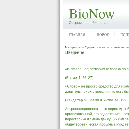
BioNow
Современная биология
ГЛАВНАЯ
НОВОЕ
ПОП
Материалы
»
Сущность и характерные черт
Введение
«И сказал Бог; сотворим человека по 
(Бытие. 1. 26, 27).
«Слово – не просто средство для изо
даритель присутствования, то есть бы
(Хайдеггер М. Время и бытие. М., 1993.
Антропосоциогенез – это переход от
организованной, его содержание – во
перестройка и смена движущих сил р
общетеоретическая проблема нуждает