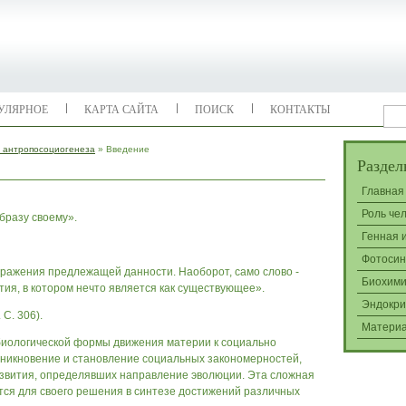
УЛЯРНОЕ
КАРТА САЙТА
ПОИСК
КОНТАКТЫ
ы антропосоциогенеза
» Введение
Раздел
Главная
Роль че
образу своему».
Генная 
Фотосин
бражения предлежащей данности. Наоборот, само слово -
Биохими
тия, в котором нечто является как существующее».
Эндокри
 С. 306).
Матери
 биологической формы движения материи к социально
зникновение и становление социальных закономерностей,
азвития, определявших направление эволюции. Эта сложная
ся для своего решения в синтезе достижений различных