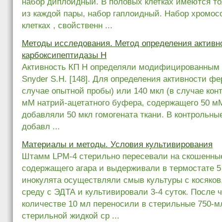
набор диплоидный. В половых клетках имеются то
из каждой пары, набор гаплоидный. Набор хромос
клетках , свойственн ...
Методы исследования. Метод определения активн
карбоксипептидазы Н
Активность КП Н определяли модифицированным м
Snyder S.H. [148]. Для определения активности фе
случае опытной пробы) или 140 мкл (в случае кон
мМ натрий-ацетатного буфера, содержащего 50 мМ 
добавляли 50 мкл гомогената ткани. В контрольные
добавл ...
Материалы и методы. Условия культивирования
Штамм LPM-4 стерильно пересевали на скошенные
содержащего агара и выдерживали в термостате 5
инокулята осуществляли смыв культуры с косяков
среду с ЭДТА и культивировали 3-4 суток. После ч
количестве 10 мл переносили в стерильные 750-м
стерильной жидкой ср ...