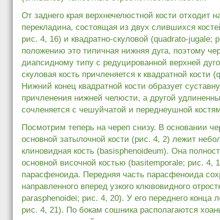
От заднего края верхнечелюстной кости отходит на
перекладина, состоящая из двух слившихся костей
рис. 4, 16) и квадратно-скуловой (quadrato-jugale; 
положению это типичная нижняя дуга, поэтому чер
диапсидному типу с редуцированной верхней дуго
скуловая кость причленяется к квадратной кости (qu
Нижний конец квадратной кости образует суставн
причленения нижней челюсти, а другой удлиненны
сочленяется с чешуйчатой и переднеушной костя
Посмотрим теперь на череп снизу. В основании че
основной затылочной кости (рис. 4, 2) лежит неб
клиновидная кость (basisphenoideum). Она полно
основной височной костью (basitemporale; рис. 4,
парасфеноида. Передняя часть парасфеноида сох
направленного вперед узкого клювовидного отростк
parasphenoidei; рис. 4, 20). У его переднего конца
рис. 4, 21). По бокам сошника располагаются хоа