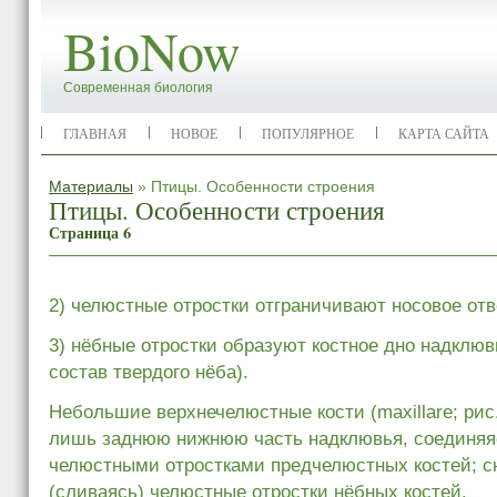
BioNow
Современная биология
ГЛАВНАЯ
НОВОЕ
ПОПУЛЯРНОЕ
КАРТА САЙТА
Материалы
» Птицы. Особенности строения
Птицы. Особенности строения
Страница 6
2) челюстные отростки отграничивают носовое отв
3) нёбные отростки образуют костное дно надклюв
состав твердого нёба).
Небольшие верхнечелюстные кости (maxillare; рис.
лишь заднюю нижнюю часть надклювья, соединяя
челюстными отростками предчелюстных костей; с
(сливаясь) челюстные отростки нёбных костей.