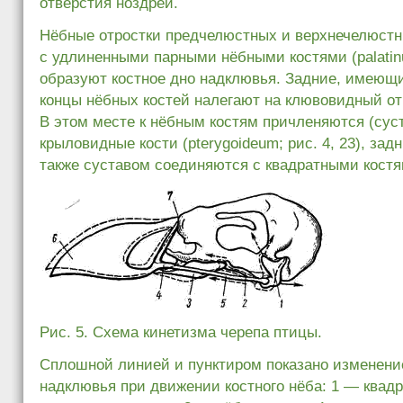
отверстия ноздрей.
Нёбные отростки предчелюстных и верхнечелюстн
с удлиненными парными нёбными костями (palatinu
образуют костное дно надклювья. Задние, имеющ
концы нёбных костей налегают на клювовидный от
В этом месте к нёбным костям причленяются (сус
крыловидные кости (pterygoideum; рис. 4, 23), зад
также суставом соединяются с квадратными костя
Рис. 5. Схема кинетизма черепа птицы.
Сплошной линией и пунктиром показано изменени
надклювья при движении костного нёба: 1 — квадр