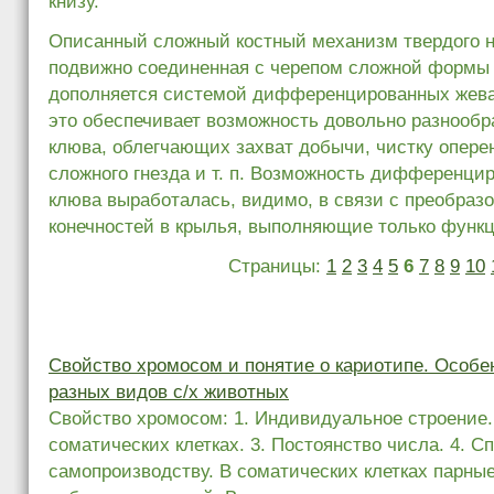
книзу.
Описанный сложный костный механизм твердого н
подвижно соединенная с черепом сложной формы 
дополняется системой дифференцированных жев
это обеспечивает возможность довольно разнооб
клюва, облегчающих захват добычи, чистку опере
сложного гнезда и т. п. Возможность дифференц
клюва выработалась, видимо, в связи с преобраз
конечностей в крылья, выполняющие только функц
Страницы:
1
2
3
4
5
6
7
8
9
10
Свойство хромосом и понятие о кариотипе. Особе
разных видов с/х животных
Свойство хромосом: 1. Индивидуальное строение. 
соматических клетках. 3. Постоянство числа. 4. С
самопроизводству. В соматических клетках парны