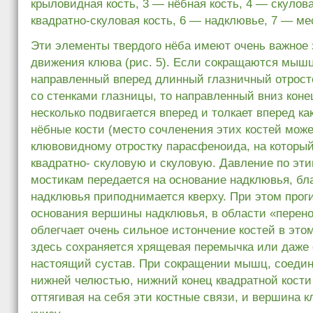
крыловидная кость, 3 — нёбная кость, 4 — скулова
квадратно-скуловая кость, 6 — надклювье, 7 — ме
Эти элементы твердого нёба имеют очень важное 
движения клюва (рис. 5). Если сокращаются мы
направленный вперед длинный глазничный отросто
со стенками глазницы, то направленный вниз коне
несколько подвигается вперед и толкает вперед к
нёбные кости (место сочленения этих костей може
клювовидному отростку парасфеноида, на который 
квадратно- скуловую и скуловую. Давление по эт
мостикам передается на основание надклювья, бл
надклювья приподнимается кверху. При этом прог
основания вершины надклювья, в области «перен
облегчает очень сильное истончение костей в этом
здесь сохраняется хрящевая перемычка или даже 
настоящий сустав. При сокращении мышц, соеди
нижней челюстью, нижний конец квадратной кости 
оттягивая на себя эти костные связи, и вершина 