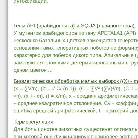
интоксикации.
Гены API (арабидопсиса) и SQUA (львиного зева)
У мутантов арабидопсиса по гену APETALA1 (API)
несколько базальных цветков замещается генерат
основании таких генеративных побегов не формиру
характерно для побегов дикого типа. Апикальные 
заменяются сложными детерминированными структ
одном цветон ...
Биометрическая обработка малых выборок ((X+- m)x
(x = ∑V/n), (σ = √ C/ (n-1)), (C = ∑V²-(∑V)²/n), (C 1 
√n), (x +- m), (t = x/m). x - средняя арифметическ
– среднее квадратичное отклонение. Cv - коэффи
ошибка средней арифметической. t – критерий дост
Терморегуляция
Для большинства животных существует оптимальн
при которой они функционируют наиболее эффект