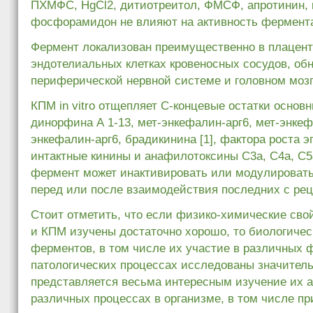
ПХМФС, HgCl2, дитиотреитол, ФМСФ, апротинин, 
фосфорамидон не влияют на активность фермент
Фермент локализован преимущественно в плаценте
эндотелиальных клетках кровеносных сосудов, об
периферической нервной системе и головном мозг
КПМ in vitro отщепляет С-концевые остатки основ
динорфина А 1-13, мет-энкефалин-арг6, мет-энкеф
энкефалин-арг6, брадикинина [1], фактора роста 
интактные кинины и анафилотоксины С3а, С4а, С5
фермент может инактивировать или модулироват
перед или после взаимодействия последних с ре
Стоит отметить, что если физико-химические св
и КПМ изучены достаточно хорошо, то биологичес
ферментов, в том числе их участие в различных 
патологических процессах исследованы значитель
представляется весьма интересным изучение их а
различных процессах в организме, в том числе пр