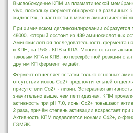
Высвобождение КПM из плазматической мембраны
vivo, поскольку фермент обнаружен в различных 
жидкостях, в частности в моче и амниотической ж
При химическом дегликозилировании образуется 
48000, который состоит из 439 аминокислотных ос
Аминокислотная последовательность фермента н
и КПH, на 15% - КПB и КПA. Многие остатки актив
таковым КПA и КПB, но перекрёстной реакции с а
другим КП фермент не даёт.
Фермент отщепляет остатки только основных амин
отсутствии ионов Co2+ предпочтительней отщепляе
присутствии Co2+ - лизин. Эстеразная активност
значительно выше, чем пептидазная. КПM проявл
активность при pH 7,0, ионы Co2+ повышают актив
2 раза, причём степень активации возрастает при
Активность КПM подавляется ионами Cd2+, о-фен
ГЭМЯК.