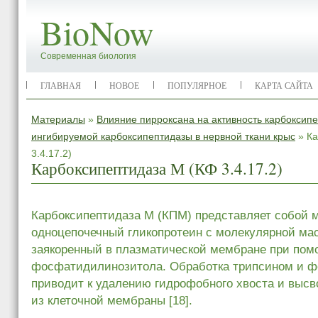
BioNow
Современная биология
ГЛАВНАЯ
НОВОЕ
ПОПУЛЯРНОЕ
КАРТА САЙТА
Материалы
»
Влияние пирроксана на активность карбоксип
ингибируемой карбоксипептидазы в нервной ткани крыс
» Ка
3.4.17.2)
Карбоксипептидаза М (КФ 3.4.17.2)
Карбоксипептидаза M (КПМ) представляет собой
одноцепочечный гликопротеин с молекулярной мас
заякоренный в плазматической мембране при помо
фосфатидилинозитола. Обработка трипсином и 
приводит к удалению гидрофобного хвоста и вы
из клеточной мембраны [18].