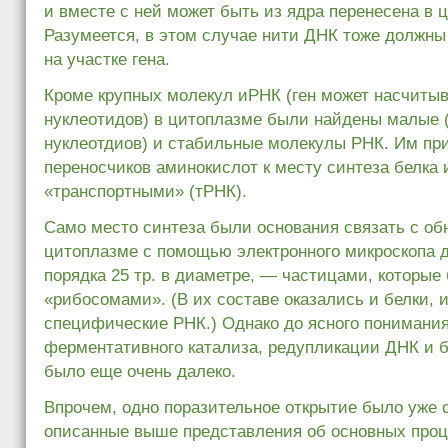
и вместе с ней может быть из ядра перенесена в 
Разумеется, в этом случае нити ДНК тоже должны
на участке гена.
Кроме крупных молекул иРНК (ген может насчитыв
нуклеотидов) в цитоплазме были найдены малые 
нуклеотдиов) и стабильные молекулы РНК. Им пр
переносчиков аминокислот к месту синтеза белка 
«транспортными» (тРНК).
Само место синтеза были основания связать с о
цитоплазме с помощью электронного микроскопа 
порядка 25 тр. в диаметре, — частицами, которые
«рибосомами». (В их составе оказались и белки, и
специфические РНК.) Однако до ясного понимани
ферментативного катализа, редупликации ДНК и б
было еще очень далеко.
Впрочем, одно поразительное открытие было уже 
описанные выше представления об основных про