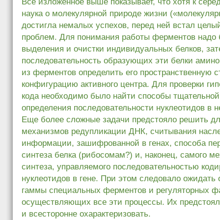
Все изложенное выше показывает, что хотя к сере
наука о молекулярной природе жизни («молекуляр
достигла немалых успехов, перед ней встал целы
проблем. Для понимания работы ферментов надо 
выделения и очистки индивидуальных белков, за
последовательность образующих эти белки аминок
из ферментов определить его пространственную ст
конфигурацию активного центра. Для проверки гип
кода необходимо было найти способы тщательной
определения последовательности нуклеотидов в не
Еще более сложные задачи предстояло решить д
механизмов редупликации ДНК, считывания насл
информации, зашифрованной в генах, способа пер
синтеза белка (рибосомам?) и, наконец, самого м
синтеза, управляемого последовательностью коди
нуклеотидов в гене. При этом следовало ожидать
гаммы специальных ферментов и регуляторных фа
осуществляющих все эти процессы. Их предстоял
и всесторонне охарактеризовать.