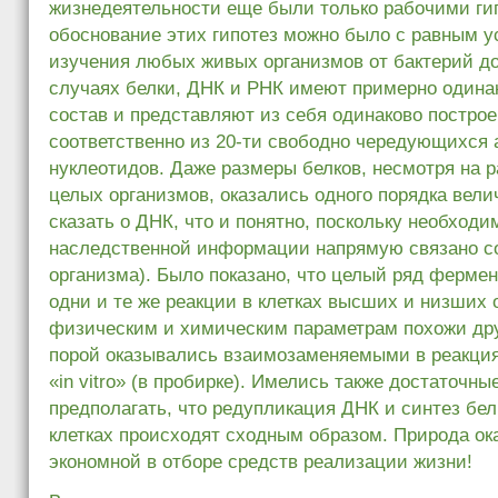
жизнедеятельности еще были только рабочими ги
обоснование этих гипотез можно было с равным у
изучения любых живых организмов от бактерий до
случаях белки, ДНК и РНК имеют примерно один
состав и представляют из себя одинаково постро
соответственно из 20-ти свободно чередующихся 
нуклеотидов. Даже размеры белков, несмотря на 
целых организмов, оказались одного порядка вели
сказать о ДНК, что и понятно, поскольку необходи
наследственной информации напрямую связано с
организма). Было показано, что целый ряд ферме
одни и те же реакции в клетках высших и низших 
физическим и химическим параметрам похожи друг
порой оказывались взаимозаменяемыми в реакци
«in vitro» (в пробирке). Имелись также достаточны
предполагать, что редупликация ДНК и синтез бе
клетках происходят сходным образом. Природа ок
экономной в отборе средств реализации жизни!