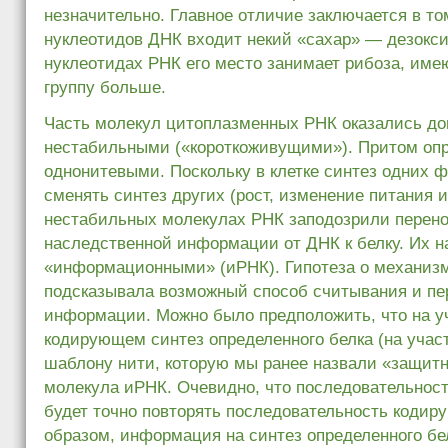
незначительно. Главное отличие заключается в том
нуклеотидов ДНК входит некий «сахар» — дезокси
нуклеотидах РНК его место занимает рибоза, име
группу больше.
Часть молекул цитоплазменных РНК оказались до
нестабильными («короткоживущими»). Притом оп
однонитевыми. Поскольку в клетке синтез одних 
сменять синтез других (рост, изменение питания и 
нестабильных молекулах РНК заподозрили перен
наследственной информации от ДНК к белку. Их н
«информационными» (иРНК). Гипотеза о механиз
подсказывала возможный способ считывания и пе
информации. Можно было предположить, что на у
кодирующем синтез определенного белка (на участк
шаблону нити, которую мы ранее назвали «защитн
молекула иРНК. Очевидно, что последовательност
будет точно повторять последовательность кодир
образом, информация на синтез определенного бе