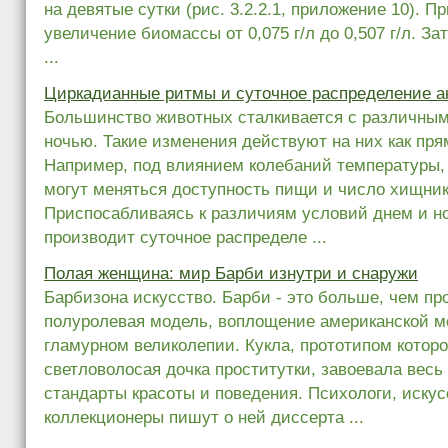
на девятые сутки (рис. 3.2.2.1, приложение 10). 
увеличение биомассы от 0,075 г/л до 0,507 г/л. З
...
Циркадианные ритмы и суточное распределение а
Большинство животных сталкивается с различны
ночью. Такие изменения действуют на них как прям
Например, под влиянием колебаний температуры, 
могут меняться доступность пищи и число хищник
Приспосабливаясь к различиям условий днем и н
производит суточное распределе ...
Полая женщина: мир Барби изнутри и снаружи
Барбизона искусство. Барби - это больше, чем про
полуролевая модель, воплощение американской м
гламурном великолепии. Кукла, прототипом которо
светловолосая дочка проститутки, завоевала весь
стандарты красоты и поведения. Психологи, иску
коллекционеры пишут о ней диссерта ...