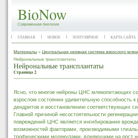
BioNow
Современная биология
ГЛАВНАЯ
НОВОЕ
ПОПУЛЯРНОЕ
КАРТА САЙТА
Материалы
»
Центральная нервная система взрослого мле
Нейрональные трансплантаты
Нейрональные трансплантаты
Страница 2
Ясно, что многое нейроны ЦНС млекопитающих со
взрослом состоянии удивительную способность к 
дендритов и восстановлению соответствующих си
Главной причиной несостоятельности регенераци
повреждений ЦНС является ингибирование врожд
возможностей факторами, производимыми глиаль
трофическими молекулами, влияющими на рост н