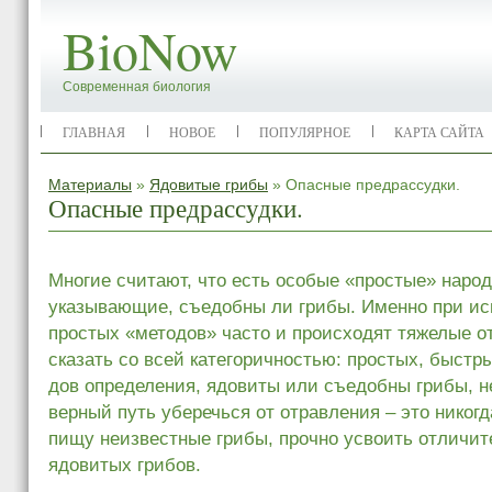
BioNow
Современная биология
ГЛАВНАЯ
НОВОЕ
ПОПУЛЯРНОЕ
КАРТА САЙТА
Материалы
»
Ядовитые грибы
» Опасные предрассудки.
Опасные предрассудки.
Многие считают, что есть особые «простые» наро
указывающие, съедобны ли грибы. Именно при ис
простых «методов» часто и происходят тяжелые о
сказать со всей категоричностью: простых, быстр
дов определения, ядовиты или съедобны грибы, н
верный путь уберечься от отравления – это ни­когд
пищу неизвестные грибы, прочно усвоить отличит
ядовитых грибов.