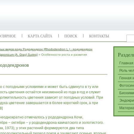
УЛЯРНОЕ
КАРТА САЙТА
ПОИСК
КОНТАКТЫ
ых видов рода Рододендрон (Rhododendron L.) - рододендрон
Раздел
aponicum (A. Gray) Suring)
» Особенности роста и развития
Главная
рододендронов
Роль че
Генная 
Фотосин
о с погодными условиями и может быть сдвинуто в ту или
сть цветения остаётся неизменной из года в год и служит
Биохими
олжительность цветения зависит от погодных условий. При
Эндокри
ха цветение завершается в более короткий срок, а при
Матери
8]
 неоднократно отмечалось у рододендрона Кочи,
ябре − октябре − у рододендрона камчатского и золотистого.
а, 1973), у этих растений формируются два типа
епродолжительный период покоя и зацветают осенью, вторые