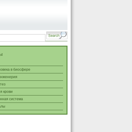
ы
ловека в биосфере
инженерия
тез
я крови
нная система
алы