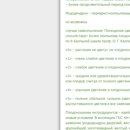
− более продолжительный период поко
Рододендрон − перекрестноопыляюще
но возможны
случаи самоопыления. Посещение цв
способствует более обильному плодо
по 6-балльной шкале проф. О. Г. Каппе
«0» − растения не цветут, не плодонос
«1» − очень слабое цветение и плодо
«2» − слабое цветение и плодоношен
«3» − среднее или удовлетворительно
или плодов, считая от полного цвете
«4» − хорошее цветение и плодоношен
«5» − полное, обильное, сильное (цве
распустившихся цветков и все завяза
Плодоношение интродуцентов − наибо
новым условиям. В коллекции ГБС АН
немногие (рододендрон даурский, жес
крупнейший, ноготковидный, желтый, 