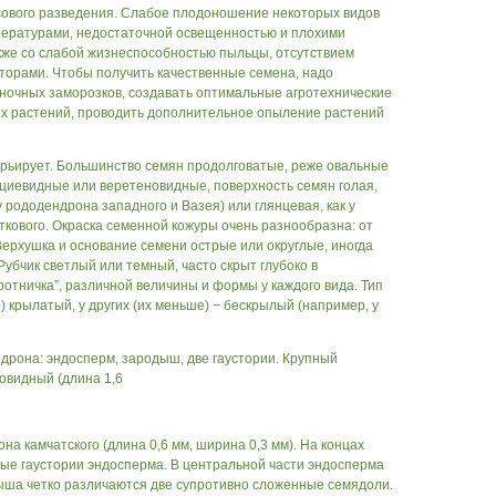
сового разведения. Слабое плодоношение некоторых видов
пературами, недостаточной освещенностью и плохими
кже со слабой жизнеспособностью пыльцы, отсутствием
торами. Чтобы получить качественные семена, надо
ночных заморозков, создавать оптимальные агротехнические
х растений, проводить дополнительное опыление растений
рьирует. Большинство семян продолговатые, реже овальные
ециевидные или веретеновидные, поверхность семян голая,
у рододендрона западного и Вазея) или глянцевая, как у
ткового. Окраска семенной кожуры очень разнообразна: от
Верхушка и основание семени острые или округлые, иногда
убчик светлый или темный, часто скрыт глубоко в
ротничка”, различной величины и формы у каждого вида. Тип
) крылатый, у других (их меньше) − бескрылый (например, у
дрона: эндосперм, зародыш, две гаустории. Крупный
овидный (длина 1,6
на камчатского (длина 0,6 мм, ширина 0,3 мм). На концах
ые гаустории эндосперма. В центральной части эндосперма
ыша четко различаются две супротивно сложенные семядоли.