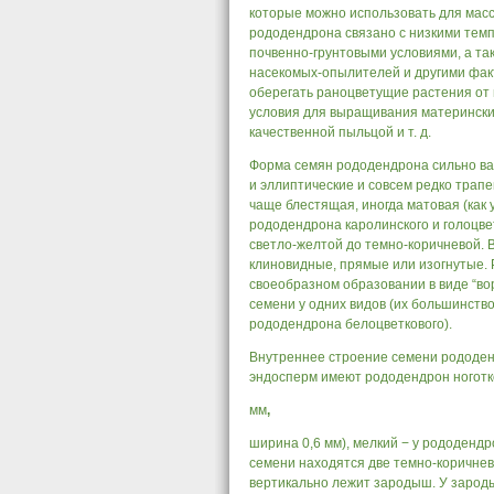
которые можно использовать для мас
рододендрона связано с низкими тем
почвенно-грунтовыми условиями, а та
насекомых-опылителей и другими фак
оберегать раноцветущие растения от 
условия для выращивания матерински
качественной пыльцой и т. д.
Форма семян рододендрона сильно ва
и эллиптические и совсем редко трап
чаще блестящая, иногда матовая (как 
рододендрона каролинского и голоцве
светло-желтой до темно-коричневой. 
клиновидные, прямые или изогнутые. Р
своеобразном образовании в виде “во
семени у одних видов (их большинство
рододендрона белоцветкового).
Внутреннее строение семени рододен
эндосперм имеют рододендрон ноготк
мм
,
ширина 0,6 мм), мелкий − у рододендро
семени находятся две темно-коричнев
вертикально лежит зародыш. У зарод