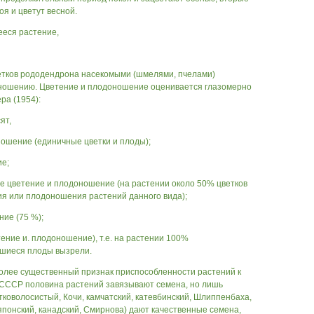
я и цветут весной.
еся растение,
етков рододендрона насекомыми (шмелями, пчелами)
ношению. Цветение и плодоношение оценивается глазомерно
ра (1954):
ят,
ношение (единичные цветки и плоды);
ие;
е цветение и плодоношение (на растении около 50% цветков
ния или плодоношения растений данного вида);
ие (75 %);
тение и. плодоношение), т.е. на растении 100%
вшиеся плоды вызрели.
лее существенный признак приспособленности растений к
 СССР половина растений завязывают семена, но лишь
тковолосистый, Кочи, камчатский, катевбинский, Шлиппенбаха,
японский, канадский, Смирнова) дают качественные семена,