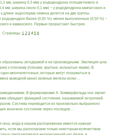
,2 мм, ширина 0,3 мм) у рододендрона голоцветкового и
,4 мм, ширина около 0,1 мм) − у рододендрона камчатского и
к длине эндосперма семена делятся на две группы.
рододендрон Вазея (0,92 %), менее выполненные (0,50 %) −
ского и кавказского. Первые прорастают быстрее.
Страницы:
1
2
3
4
5
6
х образованы эктодермой и ее производными. Эволюция шла
и) к плоскому (плоские, круглые, кольчатые черви). В
одно-многоклеточные, которые могут погружаться в
исе выводной канал (кожные железы кольч ...
ермодинамики. В формулировке А. Зоммерфельда оно звучит
тема обладает функцией состояния, называемой энтропией.
азом. Система переводится из произвольно выбранного
ее конечное состояние через последов ...
я гена, когда в нашем распоряжении имеется нужная
чить, если мы располагаем только некоторым количеством
оторых синтезировался интересующий нас белок, и,