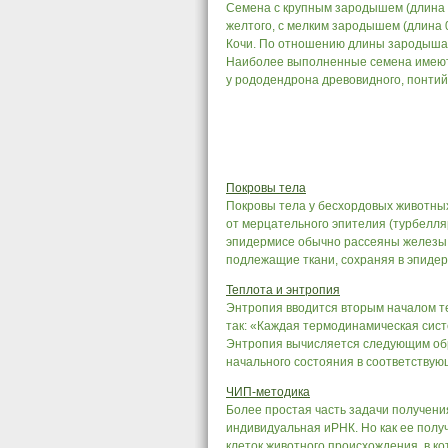
Семена с крупным зародышем (длина 1
желтого, с мелким зародышем (длина 0
Кочи. По отношению длины зародыша 
Наиболее выполненные семена имеют 
у рододендрона древовидного, понтий
Покровы тела
Покровы тела у бесхордовых животны
от мерцательного эпителия (турбелляри
эпидермисе обычно рассеяны железы 
подлежащие ткани, сохраняя в эпидерм
Теплота и энтропия
Энтропия вводится вторым началом т
так: «Каждая термодинамическая сис
Энтропия вычисляется следующим обр
начального состояния в соответствующ
ЧИП-методика
Более простая часть задачи получени
индивидуальная иРНК. Но как ее полу
клеток животного происхождения, в к