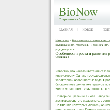
BioNow
Современная биология
ГЛАВНАЯ
НОВОЕ
ПОП
Материалы
»
Выращивание из семян некотор
крупнейший (Rh. maximum L.) и японский (Rh. j
рододендронов
Особенности роста и развития 
Страница 4
Известно, что начало цветения связан
иную сторону. Однако последовательно
характерной особенностью вида. Прод
быстром повышении температуры возду
более медленном – удлиняется [3, с. 4
Повторное цветение в июле − августе
жестковолосистого и даурского, в сент
По мнению некоторых ученых (Зориков
генеративных почек. Первые имеют н