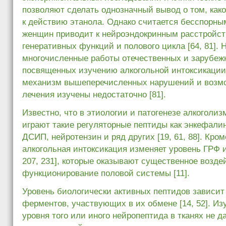
позволяют сделать однозначный вывод о том, как
к действию этанола. Однако считается бесспорным
женщин приводит к нейроэндокринным расстройс
генеративных функций и полового цикла [64, 81]. 
многочисленные работы отечественных и зарубеж
посвященных изучению алкогольной интоксикации,
механизм вышеперечисленных нарушений и возмо
лечения изучены недостаточно [81].
Известно, что в этиологии и патогенезе алкоголи
играют такие регуляторные пептиды как энкефали
ДСИП, нейротензин и ряд других [19, 61, 88]. Кром
алкогольная интоксикация изменяет уровень ГРФ и
207, 231], которые оказывают существенное возде
функционирование половой системы [11].
Уровень биологически активных пептидов зависит
ферментов, участвующих в их обмене [14, 52]. И
уровня того или иного нейропептида в тканях не д