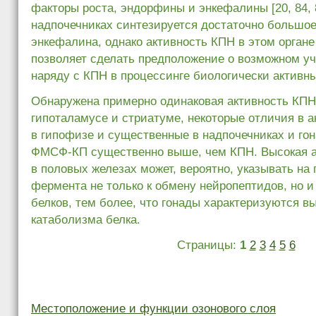
факторы роста, эндорфины и энкефалины [20, 84, 8
надпочечниках синтезируется достаточно большое
энкефалина, однако активность КПН в этом органе
позволяет сделать предположение о возможном 
наряду с КПН в процессинге биологически активн
Обнаружена примерно одинаковая активность КП
гипоталамусе и стриатуме, некоторые отличия в 
в гипофизе и существенные в надпочечниках и гон
ФМСФ-КП существенно выше, чем КПН. Высокая 
в половых железах может, вероятно, указывать на 
фермента не только к обмену нейропептидов, но и
белков, тем более, что гонады характеризуются в
катаболизма белка.
Страницы:
1
2
3
4
5
6
Местоположение и функции озонового слоя