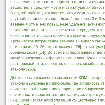
повышение активности фермента в гипофизе, гип
веществе; в среднем мозге и стриатуме активность
В другой работе указывается, что у самцов крыс,
внутрибрюшинно этанол в дозе 4 г/кг через 3 и 6 ч
введения отмечено повышение удельной активнос
энкефалинконвертазы в коре мозга и среднем мозг
изменения активности фермента носили синусоида
Хроническое потребление этанола вызывало сниж
в гипофизе [25, 26], гипоталамусе [26], стриатуме [
среднем мозге [14]. Во всех исследованных отдел
мембраносвязанной формы изменялась более зна
растворимой, что, вероятно, связано с мембран
этанола [256].
Достоверные изменения активности КПМ при хрон
этанола выявлены в гиппокампе, где активность К
снижается в больших полушариях, не обнаружено
в активности фермента в гипоталамусе, стриатум
[36]. Хроническая алкоголизация существенно вли