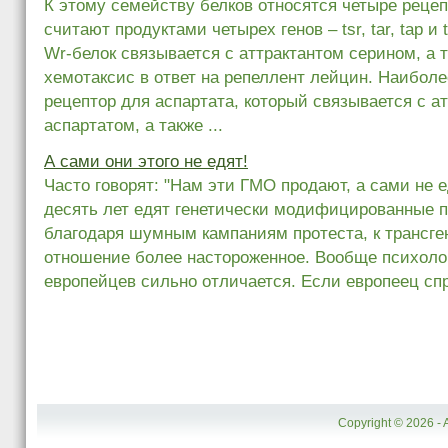
К этому семейству белков относятся четыре рецеп
считают продуктами четырех генов – tsr, tar, tap и 
Wr‑белок связывается с аттрактантом серином, а 
хемотаксис в ответ на репеллент лейцин. Наиболе
рецептор для аспартата, который связывается с а
аспартатом, а также ...
А сами они этого не едят!
Часто говорят: "Нам эти ГМО продают, а сами не 
десять лет едят генетически модифицированные пр
благодаря шумным кампаниям протеста, к трансге
отношение более настороженное. Вообще психолог
европейцев сильно отличается. Если европеец спра
Copyright © 2026 - 