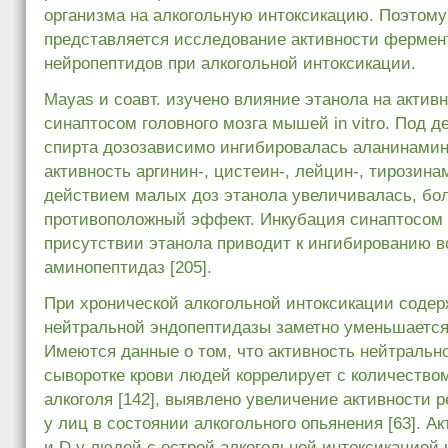
организма на алкогольную интоксикацию. Поэтом
представляется исследование активности фермен
нейропептидов при алкогольной интоксикации.
Mayas и соавт. изучено влияние этанола на актив
синаптосом головного мозга мышей in vitro. Под 
спирта дозозависимо ингибировалась аланинамин
активность аргинин-, цистеин-, лейцин-, тирозин
действием малых доз этанола увеличивалась, бо
противоположный эффект. Инкубация синаптосом 
присутствии этанола приводит к ингибированию 
аминопептидаз [205].
При хронической алкогольной интоксикации соде
нейтральной эндопептидазы заметно уменьшается 
Имеются данные о том, что активность нейтральн
сыворотке крови людей коррелирует с количество
алкоголя [142], выявлено увеличение активности р
у лиц в состоянии алкогольного опьянения [63]. А
и D у людей с острой алкогольной интоксикацией 