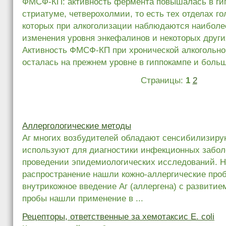
ФМСФ-КП: активность фермента повышалась в ги
стриатуме, четверохолмии, то есть тех отделах го
которых при алкоголизации наблюдаются наибол
изменения уровня энкефалинов и некоторых други
Активность ФМСФ-КП при хронической алкогольно
осталась на прежнем уровне в гиппокампе и больш
Страницы:
1
2
Аллергологические методы
Аг многих возбудителей обладают сенсибилизир
используют для диагностики инфекционных заболе
проведении эпидемиологических исследований. 
распространение нашли кожно-аллергические пр
внутрикожное введение Аг (аллергена) с развитие
пробы нашли применение в ...
Рецепторы, ответственные за хемотаксис Е. coli