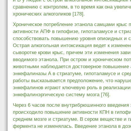
сравнению с контролем, в то время как она увелич
хронических алкоголиков [178].
Хроническое потребление этанола самцами крыс 
активности АПФ в гипофизе, гипоталамусе и стри
способствовать повышению уровня опиоидных и ст
Острая алкогольная интоксикация ведет к измене
сыворотке крови крыс, причем эти изменения зави
вводимого этанола. При остром и хроническом по
животными наблюдается достоверное повышение 
энкефалиназы А в стриатуме, гипоталамусе и сре
работы высказывается предположение, что наруш
энкефалинов играют ключевую роль в реализации
энкефалинэргическую систему мозга [76].
Через 6 часов после внутрибрюшинного введения э
происходило повышение активности КПН в гипофи
среднем мозге и стриатуме. В сером веществе и г
фермента не изменялась. Введение этанола в дозе