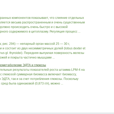
анных компонентов показывает, что слияние отдельных
является весьма распространенным и очень существенным
должно происходить очень быстро и с высокой
рного содержимого в цитоплазму. Регуляция процесс ...
; рис. 294) — непарный орган массой 25 — 30 г,
 и состоит из двух несимметричных долей (lobus dexter et
thus gl. thyroidei). Передняя выпуклая поверхность железы
ожей и покрыта частично мышцами ...
кометаболизме ЭДТА и глюкозы
ительные результаты показателей роста штамма LPM-4 на
 с глюкозой суммарная биомасса включает биомассу,
 ЭДТА, так и за счет потребления глюкозы. Поскольку
ред была одинаковой (0,873 г/л), можно ...