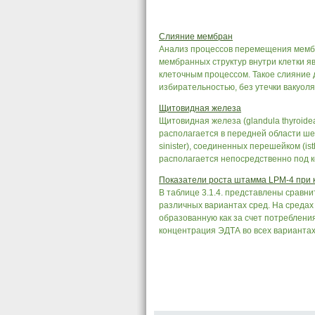
Слияние мембран
Анализ процессов перемещения мембр
мембранных структур внутри клетки 
клеточным процессом. Такое слияние 
избирательностью, без утечки вакуоля
Щитовидная железа
Щитовидная железа (glandula thyroidea
располагается в передней области шеи
sinister), соединенных перешейком (is
располагается непосредственно под к
Показатели роста штамма LPM-4 при 
В таблице 3.1.4. представлены сравн
различных вариантах сред. На средах
образованную как за счет потребления
концентрация ЭДТА во всех вариантах с