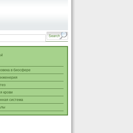
ы
ловека в биосфере
инженерия
тез
я крови
нная система
алы