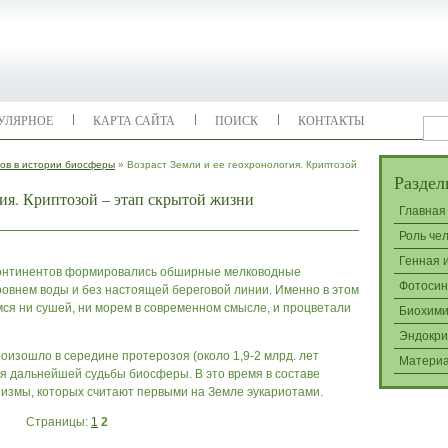
УЛЯРНОЕ
КАРТА САЙТА
ПОИСК
КОНТАКТЫ
ов в истории биосферы
» Возраст Земли и ее геохронология. Криптозой
Раздел
гия. Криптозой – этап скрытой жизни
Главная
Роль че
Генная 
 континентов формировались обширные мелководные
Фотосин
овнем воды и без настоящей береговой линии. Именно в этом
я ни сушей, ни морем в современном смысле, и процветали
Биохими
Эндокри
оизошло в середине протерозоя (около 1,9-2 млрд. лет
Матери
я дальнейшей судьбы биосферы. В это время в составе
измы, которых считают первыми на Земле эукариотами.
Страницы:
1
2