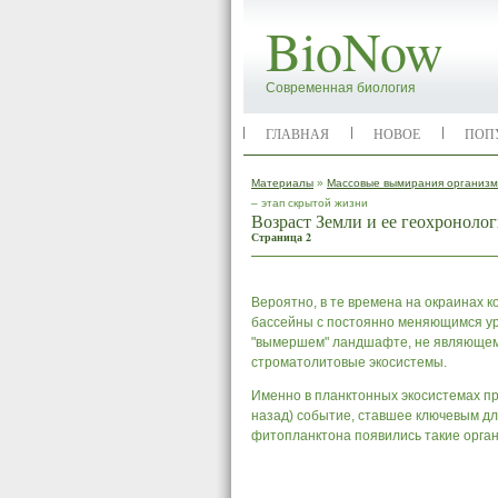
BioNow
Современная биология
ГЛАВНАЯ
НОВОЕ
ПОП
Материалы
»
Массовые вымирания организм
– этап скрытой жизни
Возраст Земли и ее геохроноло
Страница 2
Вероятно, в те времена на окраинах
бассейны с постоянно меняющимся ур
"вымершем" ландшафте, не являющемс
строматолитовые экосистемы.
Именно в планктонных экосистемах пр
назад) событие, ставшее ключевым дл
фитопланктона появились такие орган