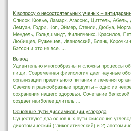
К вопросу о несостоятельных ученых – антидарви
Список: Кювье, Ламарк, Агассис, Циттель, Абель, 
Лемуан, Годри, Коп, Эймер, Стенли, Дюбуа, Морга
Мендель, Гольдшмидт, Филипченко, Красилов, Пет
Любищев, Руженцев, Ивановский, Бланк, Корочкин,
Бэтсон и это не все. ...
Вывод
Удивительно многообразны и сложны процессы об
пищи. Современная физиология дает научные обо
организации правильного питания и лечения орга
Свежие и разнообразные продукты – одно из неп
сохранения нашего здоровья. Сочетание белковой
создает наиболее длитель ...
Основные пути диссимиляции углерода
Существуют два основных пути окисления углевод
дихотомический (гликолитический) и 2) апотомич