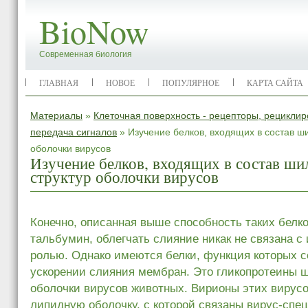
BioNow
Современная биология
ГЛАВНАЯ
НОВОЕ
ПОПУЛЯРНОЕ
КАРТА САЙТА
Материалы
»
Клеточная поверхность - рецепторы, рецикли
передача сигналов
» Изучение белков, входящих в состав ш
оболочки вирусов
Изучение белков, входящих в состав ш
структур оболочки вирусов
Конечно, описанная выше способность таких белков
тальбумин, облегчать слияние никак не связана с
ролью. Однако имеются белки, функция которых с
ускорении слияния мембран. Это гликопротеины 
оболочки вирусов животных. Вирионы этих вирус
липидную оболочку, с которой связаны вирус-спе