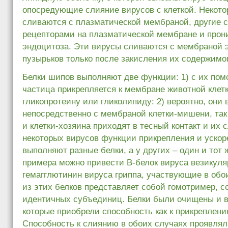
опосредующие слияние вирусов с клеткой. Некот
сливаются с плазматической мембраной, другие 
рецепторами на плазматической мембране и прони
эндоцитоза. Эти вирусы сливаются с мембраной 
пузырьков только после закисления их содержимог
Белки шипов выполняют две функции: 1) с их по
частица прикрепляется к мембране животной клетк
гликопротеину или гликолипиду: 2) вероятно, они
непосредственно с мембраной клетки-мишени, та
и клетки-хозяина приходят в тесный контакт и их 
некоторых вирусов функции прикрепления и ускор
выполняют разные белки, а у других – один и тот 
примера можно привести В-белок вируса везикуля
гемагглютинин вируса гриппа, участвующие в обо
из этих белков представляет собой гомотример, с
идентичных субъединиц. Белки были очищены и в
которые приобрели способность как к прикреплению
Способность к слиянию в обоих случаях проявлял