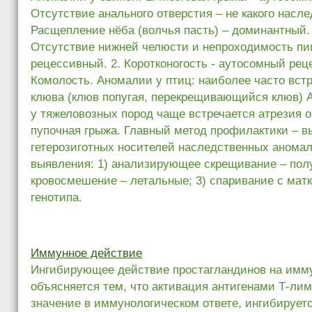
Отсутствие анального отверстия – не какого насле
Расщепление нёба (волчья пасть) – доминантный. 
Отсутствие нижней челюсти и непроходимость пи
рецессивный. 2. Коротконогость - аутосомный рец
Комолость. Аномалии у птиц: наиболее часто вст
клюва (клюв попугая, перекрещивающийся клюв) 
у тяжеловозных пород чаще встречается атрезия 
пупочная грыжа. Главный метод профилактики – 
гетерозиготных носителей наследственных анома
выявления: 1) анализирующее скрещивание – полу
кровосмешение – летальные; 3) спаривание с мат
генотипа.
Иммунное действие
Ингибирующее действие простагландинов на имм
объясняется тем, что активация антигенами Т-л
значение в иммунологическом ответе, ингибирует