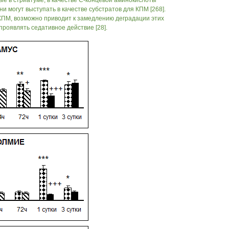
е в стриатуме, в качестве С-концевой аминокислоты
ни могут выступать в качестве субстратов для КПМ [268].
ПМ, возможно приводит к замедлению деградации этих
роявлять седативное действие [28].