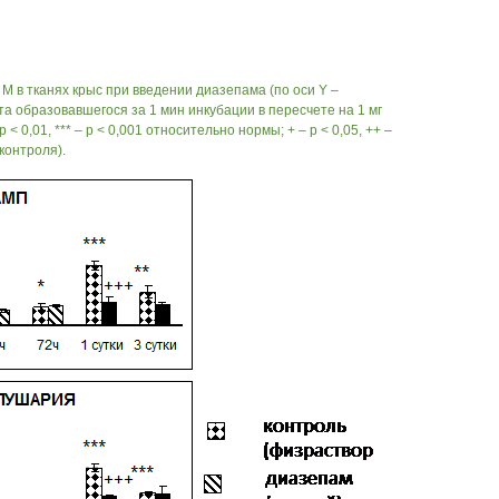
 М в тканях крыс при введении диазепама (по оси Y –
а образовавшегося за 1 мин инкубации в пересчете на 1 мг
– р < 0,01, *** – р < 0,001 относительно нормы; + – р < 0,05, ++ –
 контроля).