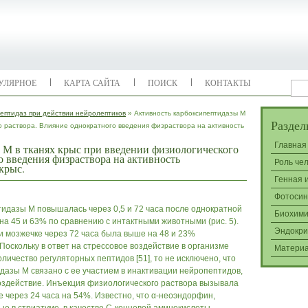
УЛЯРНОЕ
КАРТА САЙТА
ПОИСК
КОНТАКТЫ
пептидаз при действии нейролептиков
» Активность карбоксипептидазы М
Раздел
го раствора. Влияние однократного введения физраствора на активность
Главная
 М в тканях крыс при введении физиологического
о введения физраствора на активность
Роль че
крыс.
Генная 
Фотосин
тидазы М повышалась через 0,5 и 72 часа после однократной
Биохими
на 45 и 63% по сравнению с интактными животными (рис. 5).
Эндокри
и мозжечке через 72 часа была выше на 48 и 23%
оскольку в ответ на стрессовое воздействие в организме
Матери
ичество регуляторных пептидов [51], то не исключено, что
азы М связано с ее участием в инактивации нейропептидов,
оздействие. Инъекция физиологического раствора вызывала
 через 24 часа на 54%. Известно, что α-неоэндорфин,