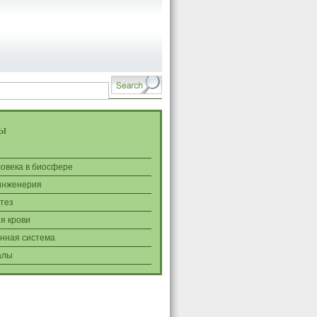
ы
ловека в биосфере
инженерия
тез
я крови
нная система
алы