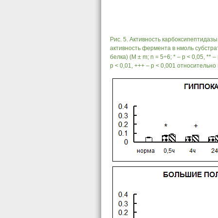
Рис. 5. Активность карбоксипептидазы
активность фермента в нмоль субстрат
белка) (M ± m; n = 5÷6; * – р < 0,05, ** 
р < 0,01, +++ – р < 0,001 относительно