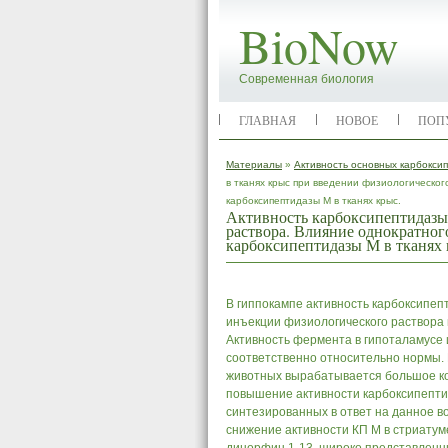
BioNow
Современная биология
ГЛАВНАЯ
НОВОЕ
ПОП
Материалы
»
Активность основных карбокси
в тканях крыс при введении физиологическо
карбоксипептидазы М в тканях крыс.
Активность карбоксипептидазы
раствора. Влияние однократног
карбоксипептидазы М в тканях 
В гиппокампе активность карбоксипеп
инъекции физиологического раствора 
Активность фермента в гипоталамусе 
соответственно относительно нормы. П
животных вырабатывается большое кол
повышение активности карбоксипептид
синтезированных в ответ на данное в
снижение активности КП М в стриатуме