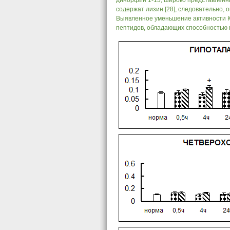
динорфин 1-13, широко представленны
содержат лизин [28], следовательно, о
Выявленное уменьшение активности К
пептидов, обладающих способностью п