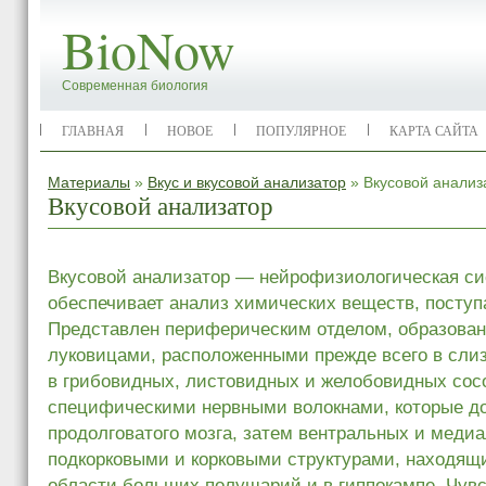
BioNow
Современная биология
ГЛАВНАЯ
НОВОЕ
ПОПУЛЯРНОЕ
КАРТА САЙТА
Материалы
»
Вкус и вкусовой анализатор
» Вкусовой анализ
Вкусовой анализатор
Вкусовой анализатор — нейрофизиологическая си
обеспечивает анализ химических веществ, поступ
Представлен периферическим отделом, образова
луковицами, расположенными прежде всего в слиз
в грибовидных, листовидных и желобовидных сос
специфическими нервными волокнами, которые д
продолговатого мозга, затем вентральных и меди
подкорковыми и корковыми структурами, находящ
области больших полушарий и в гиппокампе. Чув