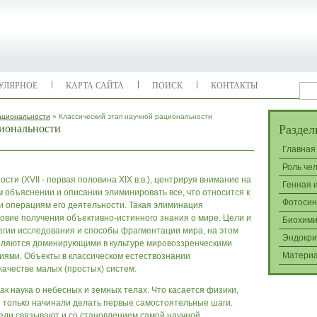
УЛЯРНОЕ
КАРТА САЙТА
ПОИСК
КОНТАКТЫ
ациональности
» Классический этап научной рациональности
циональности
Раздел
Главная
Роль че
сти (XVII - первая половина XIX в.в.), центрируя внимание на
Генная 
м объяснении и описании элиминировать все, что относится к
Фотосин
 и операциям его деятельности. Такая элиминация
овие получения объективно-истинного знания о мире. Цели и
Биохими
егии исследования и способы фрагментации мира, на этом
Эндокри
еделяются доминирующими в культуре мировоззренческими
Матери
иями. Объекты в классическом естествознании
ачестве малых (простых) систем.
к наука о небесных и земных телах. Что касается физики,
они только начинали делать первые самостоятельные шаги.
ли связывают и со становлением самой научной