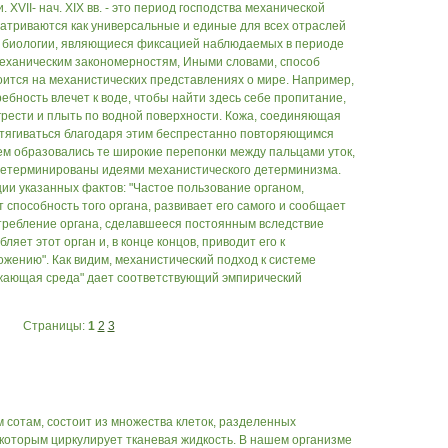
XVII- нач. XIX вв. - это период господства механической
атриваются как универсальные и единые для всех отраслей
 биологии, являющиеся фиксацией наблюдаемых в периоде
механическим закономерностям, Иными словами, способ
ится на механистических представлениях о мире. Например,
ребность влечет к воде, чтобы найти здесь себе пропитание,
 грести и плыть по водной поверхности. Кожа, соединяющая
стягиваться благодаря этим беспрестанно повторяющимся
нем образовались те широкие перепонки между пальцами уток,
ом детерминированы идеями механистического детерминизма.
ии указанных фактов: "Частое пользование органом,
 способность того органа, развивает его самого и сообщает
отребление органа, сделавшееся постоянным вследствие
яет этот орган и, в конце концов, приводит его к
ожению". Как видим, механистический подход к системе
ужающая среда" дает соответствующий эмпирический
Страницы:
1
2
3
 сотам, состоит из множества клеток, разделенных
которым циркулирует тканевая жидкость. В нашем организме