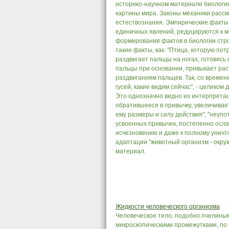
историко-научном материале биологии. 
картины мира. Законы механики рассм
естествознания. Эмпирические факты
единичных явлений, редуцируются к 
формирования фактов в биологии стро
такие факты, как: "Птица, которую пот
раздвигает пальцы на ногах, готовясь
пальцы при основании, привыкает ра
раздвиганиям пальцев. Так, со време
гусей, какие видим сейчас", - целик
Это однозначно видно из интерпретац
обратившееся в привычку, увеличивает
ему размеры и силу действия"; "неуп
усвоенных привычек, постепенно ослабл
исчезновению и даже к полному уничт
адаптации "животный организм - окр
материал.
Жидкости человеческого организма
Человеческое тело, подобно пчелиным
микроскопическими промежутками, по 