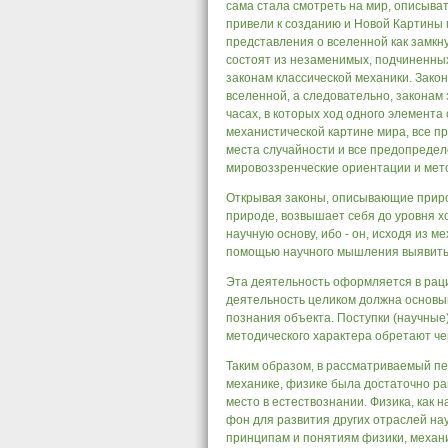
сама стала смотреть на мир, описыва
привели к созданию и Новой Картины 
представления о вселенной как замкн
состоят из незаменимых, подчиненных
законам классической механики. Закон
вселенной, а следовательно, законам
часах, в которых ход одного элемента 
механистической картине мира, все п
места случайности и все предопредел
мировоззренческие ориентации и мет
Открывая законы, описывающие приро
природе, возвышает себя до уровня х
научную основу, ибо - он, исходя из 
помощью научного мышления выявить
Эта деятельность оформляется в раци
деятельность целиком должна основыв
познания объекта. Поступки (научные
методического характера обретают че
Таким образом, в рассматриваемый пе
механике, физике была достаточно р
место в естествознании. Физика, как
фон для развития других отраслей на
принципам и понятиям физики, механи