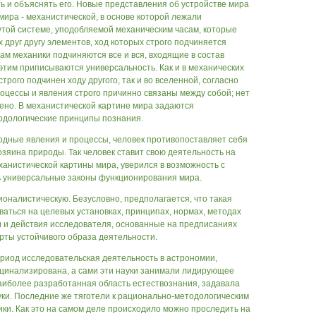
ть и объяснять его. Новые представления об устройстве мира
мира - механистической, в основе которой лежали
утой системе, уподобляемой механическим часам, которые
 друг другу элементов, ход которых строго подчиняется
ам механики подчиняются все и вся, входящие в состав
 этим приписываются универсальность. Как и в механических
строго подчинен ходу другого, так и во вселенной, согласно
роцессы и явления строго причинно связаны между собой; нет
ено. В механистической картине мира задаются
одологические принципы познания.
дные явления и процессы, человек противопоставляет себя
озяина природы. Так человек ставит свою деятельность на
механистической картины мира, уверился в возможность с
 универсальные законы функционирования мира.
оналистическую. Безусловно, предполагается, что такая
аться на целевых установках, принципах, нормах, методах
) и действия исследователя, основанные на предписаниях
рты устойчивого образа деятельности.
риод исследовательская деятельность в астрономии,
ацинализирована, а сами эти науки занимали лидирующее
 наиболее разработанная область естествознания, задавала
уки. Последние же тяготели к рационально-методологическим
ки. Как это на самом деле происходило можно проследить на