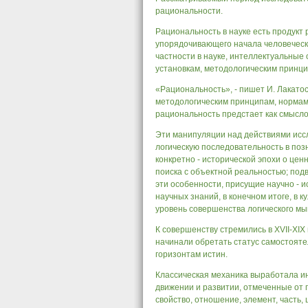
рациональности.
Рациональность в науке есть продукт
упорядочивающего начала человеческо
частности в науке, интеллектуальные
установкам, методологическим принци
«Рациональность», - пишет И. Лакатос
методологическим принципам, нормам
рациональность предстает как смысло
Эти манипуляции над действиями исс
логическую последовательность в поз
конкретно - исторической эпохи о ценн
поиска с объектной реальностью; под
эти особенности, присущие научно - 
научных знаний, в конечном итоге, в 
уровень совершенства логического м
К совершенству стремились в XVII-XIX 
начинали обретать статус самостояте
горизонтам истин.
Классическая механика выработала ин
движении и развитии, отмеченные от 
свойство, отношение, элемент, часть, 