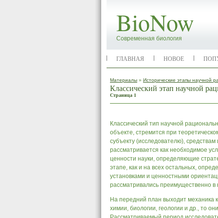
BioNow
Современная биология
ГЛАВНАЯ
НОВОЕ
ПОП
Материалы
»
Исторические этапы научной р
Классический этап научной ра
Страница 1
Классический тип научной рационально
объекте, стремится при теоретическо
субъекту (исследователю), средствам
рассматривается как необходимое усл
ценности науки, определяющие страт
этапе, как и на всех остальных, опр
установками и ценностными ориентац
рассматривались преимущественно в к
На передний план выходит механика ка
химии, биологии, геологии и др., то 
Рассматриваемый период исследовате