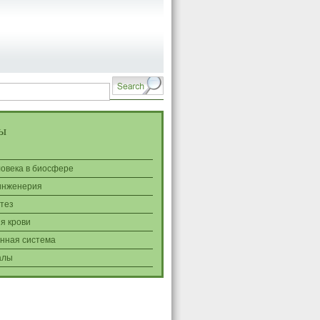
ы
ловека в биосфере
инженерия
тез
я крови
нная система
алы