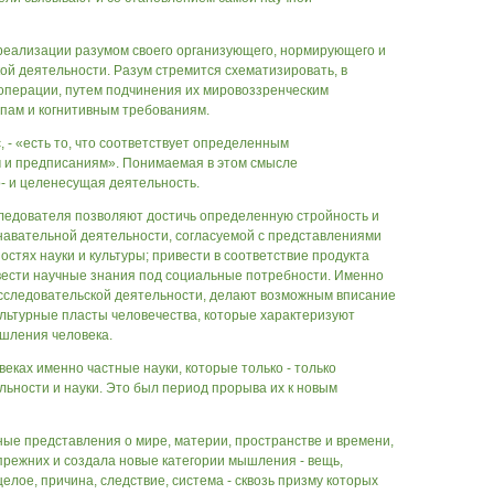
 реализации разумом своего организующего, нормирующего и
й деятельности. Разум стремится схематизировать, в
 операции, путем подчинения их мировоззренческим
пам и когнитивным требованиям.
, - «есть то, что соответствует определенным
 и предписаниям». Понимаемая в этом смысле
- и целенесущая деятельность.
ледователя позволяют достичь определенную стройность и
навательной деятельности, согласуемой с представлениями
остях науки и культуры; привести в соответствие продукта
вести научные знания под социальные потребности. Именно
исследовательской деятельности, делают возможным вписание
культурные пласты человечества, которые характеризуют
ышления человека.
веках именно частные науки, которые только - только
льности и науки. Это был период прорыва их к новым
ые представления о мире, материи, пространстве и времени,
прежних и создала новые категории мышления - вещь,
целое, причина, следствие, система - сквозь призму которых