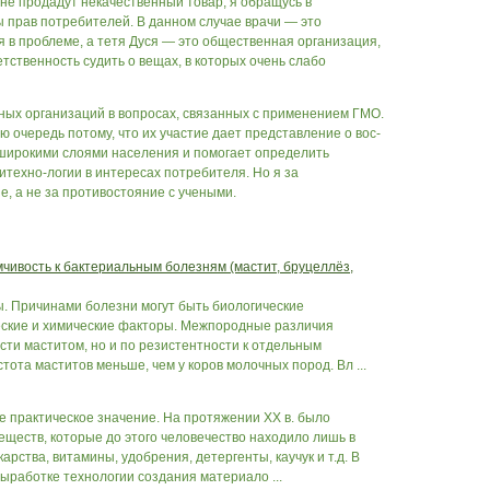
 мне продадут некачественный товар, я обращусь в
прав по­требителей. В данном случае врачи — это
в проблеме, а тетя Дуся — это общественная организа­ция,
тственность судить о ве­щах, в которых очень слабо
нных организаций в вопросах, связанных с применением ГМО.
ю очередь потому, что их участие дает представление о вос­
широкими слоями населения и помогает определить
техно-логии в интересах потребителя. Но я за
ие, а не за противостояние с учеными.
мчивость к бактериальным болезням (мастит, бруцеллёз,
. Причинами болезни могут быть биологические
ческие и химические факторы. Межпородные различия
сти маститом, но и по резистентности к отдельным
тота маститов меньше, чем у коров молочных пород. Вл ...
 практическое значение. На протяжении ХХ в. было
еществ, которые до этого человечество находило лишь в
рства, витамины, удобрения, детергенты, каучук и т.д. В
ыработке технологии создания материало ...