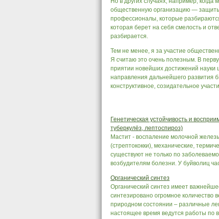
Но в других случаях, например, когда
общественную организацию — защиты 
профессионалы, которые разбираются 
которая берет на себя смелость и отве
разбирается.
Тем не менее, я за участие обществе
Я считаю это очень полезным. В перву
приятии новейших достижений науки 
направления дальнейшего развития би
конструктивное, созидатель­ное участ
Генетическая устойчивость и восприи
туберкулёз, лептоспироз)
Мастит - воспаление молочной железы
(стрептококки), механические, терми
существуют не только по заболеваемо
возбудителям болезни. У буйволиц час
Органический синтез
Органический синтез имеет важнейшее
синтезировано огромное количество в
природном состоянии – различные лека
настоящее время ведутся работы по в