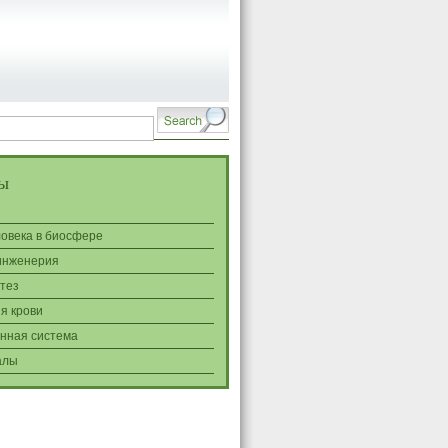
ы
ловека в биосфере
инженерия
тез
я крови
нная система
алы