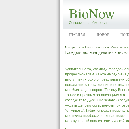
BioNow
Современная биология
ГЛАВНАЯ
НОВОЕ
ПОП
Материалы
»
Биотехнологии и общество
» К
Каждый должен делать свое дел
Удивительно то, что люди гораздо б
профессионалам. Как-то на одной из д
выступления од­ного представителя 
неграмотно с точки зрения генетики,
мне был задан вопрос: "Поче­му Вы т
тонкое и к разным организациям я отно
соседке тете Дусе. Она человек све­д
— дать щепотку соли, помочь приготов
"от живота". Таблетка может помочь, н
мне нуж­на профессиональная помощь, 
молекулярный анализ генетической ко