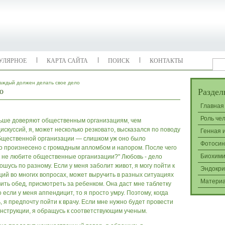
УЛЯРНОЕ
КАРТА САЙТА
ПОИСК
КОНТАКТЫ
аждый должен делать свое дело
о
Раздел
Главная
Роль че
ольше доверяют общественным организациям, чем
искуссий, я, может несколько резковато, высказался по поводу
Генная 
общественной организации — слишком уж оно было
Фотосин
 но произнесено с громадным апломбом и напором. После чего
Биохими
ак не любите общественные организации?" Любовь - дело
шусь по разному. Если у ме­ня заболит живот, я могу пойти к
Эндокри
ущий во многих вопросах, может выручить в разных ситуациях
Матери
ить обед, присмотреть за ребен­ком. Она даст мне таблетку
о если у меня аппендицит, то я просто умру. Поэтому, когда
я предпочту пойти к врачу. Если мне нужно будет провести
нструк­ции, я обращусь к соответствующим ученым.