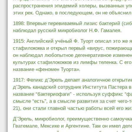
распространения эпидемий холеры, вызванных уп
этих рек. Однако, в последующем, он не объяснил
1898: Впервые перевиваемый лизис бактерий (сиб
наблюдал русский микробиолог Н.Ф. Гамалея.
1915: Английский учёный Ф. Туорт описал это же я
стафилококка и открыл первый «вирус, пожирающи
он наблюдал любопытное дегенеративное изменен
культурах стафилококков из лимфы теленка. С ег
название «феномен Туорта».
1917: Феликс д’Эрель делает аналогичное открыти
д’Эрель канадский сотрудник Института Пастера 
название “бактериофаги” - используя суффикс “фа
смысле “есть”, а в смысле развития за счет чего-то
21), они стали главной частью работы всей его жи
Д’Эрель, микробиолог, преимущественно самоучка,
Гватемале, Мексике и Аргентине. Там он имел де