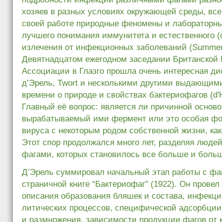
хозяев в разных условиях окружающей среды, все
своей работе природные феномены и лабораторны
лучшего понимания иммунитета и естественного (
излечения от инфекционных заболеваний (Summers
Девятнадцатом ежегодном заседании Британской
Ассоциации в Глазго прошла очень интересная д
д’Эрель, Twort и несколькими другими выдающим
времени о природе и свойствах бактериофагов (d'Her
Главный её вопрос: является ли причинной осново
вырабатываемый ими фермент или это особая ф
вируса с некоторым родом собственной жизни, как
Этот спор продолжался много лет, разделяя люде
фагами, которых становилось все больше и боль
Д’Эрель суммировал начальный этап работы с фаг
страничной книге “Бактериофаг” (1922). Он провел
описания образования бляшек и состава, инфекци
литических процессов, специфической адсорбции
и размножения, зависимости продукции фагов от к