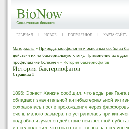
BioNow
Современная биология
ГЛАВНАЯ
НОВОЕ
ПОПУЛЯРНОЕ
КАРТА САЙТА
Материалы
»
Природа, морфология и основные свойства б
действия их на бактериальную клетку. Применение их в диаг
профилактике болезней
» История бактериофагов
История бактериофагов
Страница 1
1896: Эрнест Ханкин сообщил, что воды рек Ганга
обладают значительной антибактериальной активн
сохранялась после прохождения через фарфоров
очень малого размера, но устранялась при кипяче
подробно изучал он действие неизвестной субстанц
и предположил, что она ответственна за предупре