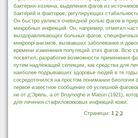
бактерии-хозяина, выделения фагов из источник
бактерий и факторов, регулирующих стабильность
Он быстро увлекся очевидной ролью фагов в при
микробных инфекций. Он, например, отметил час
выздоравливающих больных фагов, специфичных
микроорганизмов, вызвавших заболевание и дово
времени изменения популяций этих фагов. Всю с
посвятил, разработке возможности применения фа
путем надлежащей селекции, как средства для ле
наиболее подрывавших здоровье людей в те годы.
сосредоточился на простом понимании биологии 
первое известное сообщение об успешной фагово
не от д’Эрель, а от Bruynoghe и Маisin (1921), ко
для лечения стафилококковых инфекций кожи.
Страницы:
1
2
3