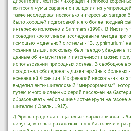
дизентерии, желтой лихорадки и грибков кофейны
контроля чумы саранчи он выделил из умирающей
также исследовал несколько интересных загадок б
было хорошей подготовкой к его более поздней ра
интересно изложено в Summers (1999). В Институт
проводил кропотливое исследование метода приго
помощью модельной системы - “B. typhimurium” н
хозяине мыши, поскольку был твердо убежден в т
данные об иммунитете и патогенности можно полу
использовании природных хозяев. В свободное вр
продолжал обследовать дизентерийных больных -
воевавшей Франции. Из фекалий нескольких из э
выделил анти-шигелловый “микроорганизм”, кото
путем многочисленных серий пассажей на бактери
образовывать небольшие чистые круги на газоне 
шигеллы (’Эрель, 1917).
Д’Эрель продолжал тщательно характеризовать ба
вирусы, которые размножаются в бактериях и раз
подробности инфекции различными фагами разно