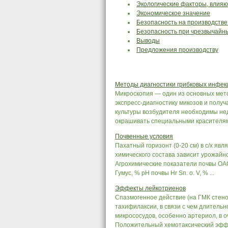
Экологические факторы, влия
Экономическое значение
Безопасность на производстве
Безопасность при чрезвычайн
Выводы
Предложения производству
Методы диагностики грибковых инфек
Микроскопия — один из основных мет
экспресс-диагностику микозов и получа
культуры возбудителя необходимы нед
окрашивать специальными красителями, 
Почвенные условия
Пахатный горизонт (0-20 см) в с/х яв
химического состава зависит урожайно
Агрохимические показатели почвы ОА
Гумус, % рН почвы Hr Sп. о. V, % ...
Эффекты лейкотриенов
Спазмогенное действие (на ГМК стено
тахифилаксии, в связи с чем длитель
микрососудов, особенно артериол, в 
Положительный хемотаксический эффе