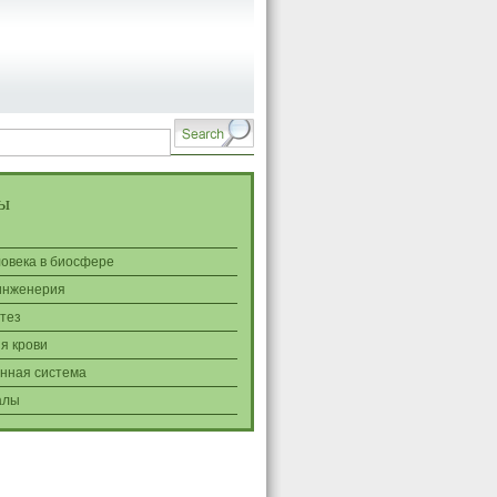
ы
ловека в биосфере
инженерия
тез
я крови
нная система
алы