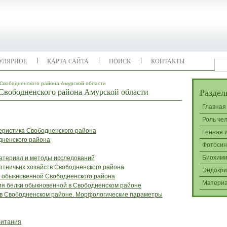
УЛЯРНОЕ
КАРТА САЙТА
ПОИСК
КОНТАКТЫ
Свободненского района Амурской области
Свободненского района Амурской области
Раздел
Главная
Роль че
еристика Свободненского района
Генная 
дненского района
Фотосин
Биохими
атериал и методы исследований
отничьих хозяйств Свободненского района
Эндокри
и обыкновенной Свободненского района
Матери
ия белки обыкновенной в Свободненском районе
 в Свободненском районе. Морфологические параметры
битания