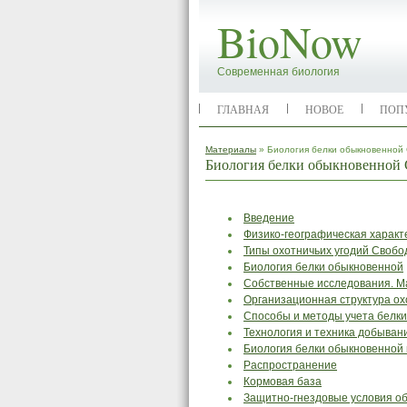
BioNow
Современная биология
ГЛАВНАЯ
НОВОЕ
ПОП
Материалы
» Биология белки обыкновенной 
Биология белки обыкновенной 
Введение
Физико-географическая характ
Типы охотничьих угодий Свобо
Биология белки обыкновенной
Собственные исследования. М
Организационная структура ох
Способы и методы учета белк
Технология и техника добыван
Биология белки обыкновенной
Распространение
Кормовая база
Защитно-гнездовые условия о