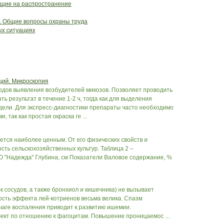
ющие на распространение
. Общие вопросы охраны труда
ых ситуациях
ций. Микроскопия
одов выявления возбудителей микозов. Позволяет проводить
ть результат в течение 1-2 ч, тогда как для выделения
ели. Для экспресс-диагностики препараты часто необходимо
так как простая окраска ге ...
ляется наиболее ценным. От его физических свойств и
сть сельскохозяйственных культур. Таблица 2 –
О "Надежда" Глубина, см Показатели Валовое содержание, %
к сосудов, а также бронхиол и кишечника) не вызывает
ность эффекта лей-котриенов весьма велика. Спазм
очаге воспаления приводит к развитию ишемии.
кт по отношению к фагоцитам. Повышение проницаемос ...